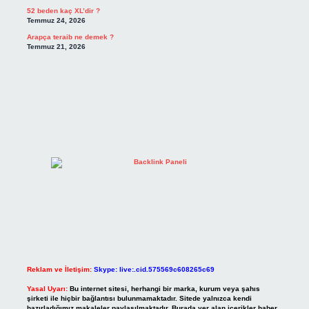
52 beden kaç XL’dir ?
Temmuz 24, 2026
Arapça teraib ne demek ?
Temmuz 21, 2026
Reklam ve İletişim:
Skype: live:.cid.575569c608265c69
Yasal Uyarı:
Bu internet sitesi, herhangi bir marka, kurum veya şahıs
şirketi ile hiçbir bağlantısı bulunmamaktadır. Sitede yalnızca kendi
hazırladığımız makaleler paylaşılmaktadır. Burada yer alan içerikler haber