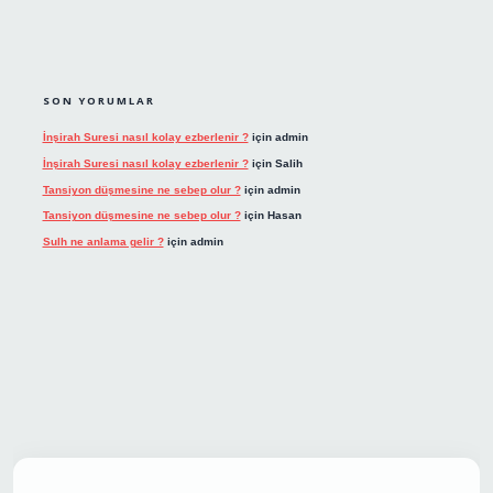
SON YORUMLAR
İnşirah Suresi nasıl kolay ezberlenir ?
için
admin
İnşirah Suresi nasıl kolay ezberlenir ?
için
Salih
Tansiyon düşmesine ne sebep olur ?
için
admin
Tansiyon düşmesine ne sebep olur ?
için
Hasan
Sulh ne anlama gelir ?
için
admin
t giriş