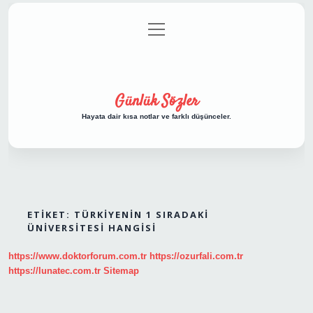
menüyü
Anasayfa
Gizlilik Politikası
Yasal Uyarı
aç
Hakkımızda
Günlük Sözler
Hayata dair kısa notlar ve farklı düşünceler.
ETIKET:
TÜRKIYENIN 1 SIRADAKI
ÜNIVERSITESI HANGISI
https://www.doktorforum.com.tr
https://ozurfali.com.tr
https://lunatec.com.tr
Sitemap