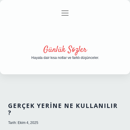
menüyü
Anasayfa
Gizlilik Politikası
Yasal Uyarı
aç
Hakkımızda
Günlük Sözler
Hayata dair kısa notlar ve farklı düşünceler.
GERÇEK YERINE NE KULLANILIR
?
Tarih: Ekim 4, 2025