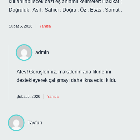
kullanılabilecek bazı eş anlamlı kelimeler: Hakikat ;
Doğruluk ; Asıl ; Sahici ; Doğru ; Öz ; Esas ; Somut .
Şubat 5, 2026
Yanıtla
admin
Alev! Görüşleriniz, makalenin ana fikirlerini
destekleyerek çalışmayı
daha ikna edici
kıldı.
Şubat 5, 2026
Yanıtla
Tayfun