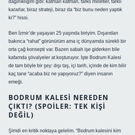
dağınıklığım gibi: katman katman, farklı milletler, farklı
kararlar, biraz strateji, biraz da “biz bunu neden yaptık
ki?” hissi.
Ben İzmir’de yaşayan 25 yaşında biriyim. Dışarıdan
bakınca “rahat” görünürüm ama iç dünyamda sürekli bir
orta çağ konsepti var. Bazen sabah işe giderken bile
kafamda şövalyeler at koşturuyor. İşte Bodrum Kalesi
de tam böyle bir şey: dışı taş, içi tarih, içinde de kim bilir
kaç tane “acaba biz ne yapıyoruz?” diyen insanın
emeği.
BODRUM KALESI NEREDEN
ÇIKTI? (SPOILER: TEK KIŞI
DEĞIL)
Şimdi en kritik noktaya gelelim. “Bodrum kalesini kim