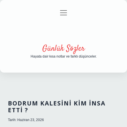
menüyü
Anasayfa
Gizlilik Politikası
Yasal Uyarı
aç
Hakkımızda
Günlük Sözler
Hayata dair kısa notlar ve farklı düşünceler.
BODRUM KALESINI KIM INSA
ETTI ?
Tarih: Haziran 23, 2026