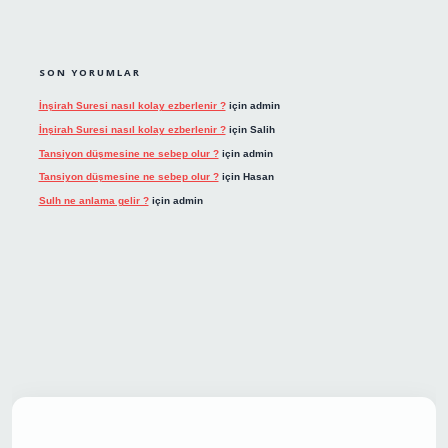
SON YORUMLAR
İnşirah Suresi nasıl kolay ezberlenir ?
için
admin
İnşirah Suresi nasıl kolay ezberlenir ?
için
Salih
Tansiyon düşmesine ne sebep olur ?
için
admin
Tansiyon düşmesine ne sebep olur ?
için
Hasan
Sulh ne anlama gelir ?
için
admin
et giriş