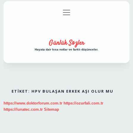
menüyü
Anasayfa
Gizlilik Politikası
Yasal Uyarı
aç
Hakkımızda
Günlük Sözler
Hayata dair kısa notlar ve farklı düşünceler.
ETIKET:
HPV BULAŞAN ERKEK AŞI OLUR MU
https://www.doktorforum.com.tr
https://ozurfali.com.tr
https://lunatec.com.tr
Sitemap