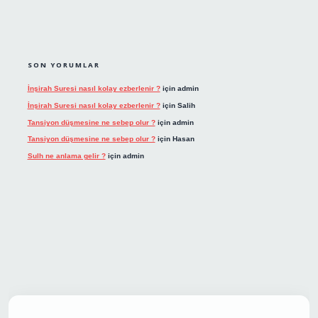
SON YORUMLAR
İnşirah Suresi nasıl kolay ezberlenir ?
için
admin
İnşirah Suresi nasıl kolay ezberlenir ?
için
Salih
Tansiyon düşmesine ne sebep olur ?
için
admin
Tansiyon düşmesine ne sebep olur ?
için
Hasan
Sulh ne anlama gelir ?
için
admin
t giriş