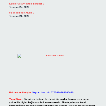
Kediler Allah’ı nasıl zikreder ?
Temmuz 25, 2026
52 beden kaç XL’dir ?
Temmuz 24, 2026
Reklam ve İletişim:
Skype: live:.cid.575569c608265c69
Yasal Uyarı:
Bu internet sitesi, herhangi bir marka, kurum veya şahıs
şirketi ile hiçbir bağlantısı bulunmamaktadır. Sitede yalnızca kendi
hazırladığımız makaleler paylaşılmaktadır. Burada yer alan içerikler haber