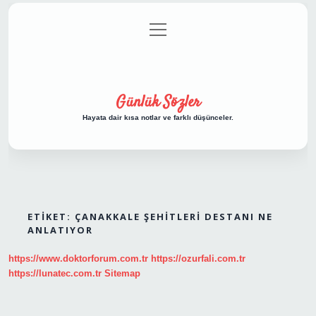
menüyü
Anasayfa
Gizlilik Politikası
Yasal Uyarı
aç
Hakkımızda
Günlük Sözler
Hayata dair kısa notlar ve farklı düşünceler.
ETIKET:
ÇANAKKALE ŞEHITLERI DESTANI NE
ANLATIYOR
https://www.doktorforum.com.tr
https://ozurfali.com.tr
https://lunatec.com.tr
Sitemap