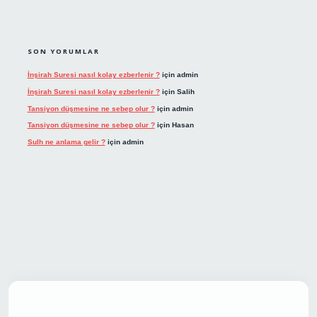
SON YORUMLAR
İnşirah Suresi nasıl kolay ezberlenir ?
için
admin
İnşirah Suresi nasıl kolay ezberlenir ?
için
Salih
Tansiyon düşmesine ne sebep olur ?
için
admin
Tansiyon düşmesine ne sebep olur ?
için
Hasan
Sulh ne anlama gelir ?
için
admin
et giriş