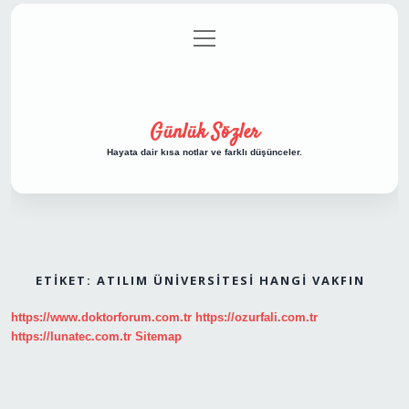
menüyü
Anasayfa
Gizlilik Politikası
Yasal Uyarı
aç
Hakkımızda
Günlük Sözler
Hayata dair kısa notlar ve farklı düşünceler.
ETIKET:
ATILIM ÜNIVERSITESI HANGI VAKFIN
https://www.doktorforum.com.tr
https://ozurfali.com.tr
https://lunatec.com.tr
Sitemap