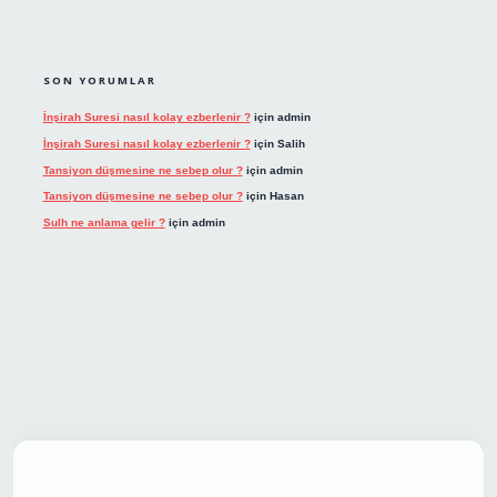
SON YORUMLAR
İnşirah Suresi nasıl kolay ezberlenir ?
için
admin
İnşirah Suresi nasıl kolay ezberlenir ?
için
Salih
Tansiyon düşmesine ne sebep olur ?
için
admin
Tansiyon düşmesine ne sebep olur ?
için
Hasan
Sulh ne anlama gelir ?
için
admin
et giriş