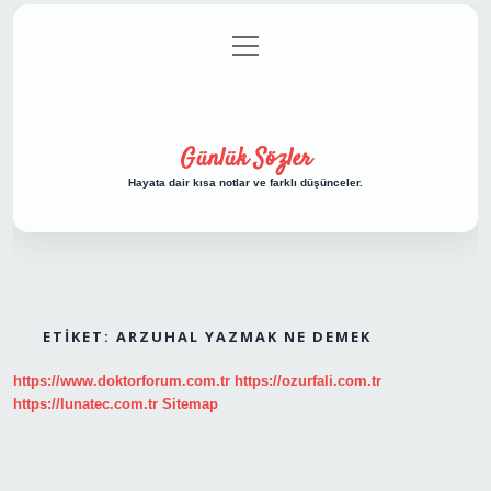
menüyü
Anasayfa
Gizlilik Politikası
Yasal Uyarı
aç
Hakkımızda
Günlük Sözler
Hayata dair kısa notlar ve farklı düşünceler.
ETIKET:
ARZUHAL YAZMAK NE DEMEK
https://www.doktorforum.com.tr
https://ozurfali.com.tr
https://lunatec.com.tr
Sitemap