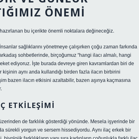
TIĞIMIZ ÖNEMI
n hazırlanan bu içerikte önemli noktalara değineceğiz.
: İnsanlar sağlıklarını yönetmeye çalışırken çoğu zaman farkında
 arkadaş sohbetlerinde, birçoğumuz “hangi ilacı almalı, hangi
ket ediyoruz. İşte burada devreye giren kavramlardan biri de
r kişinin aynı anda kullandığı birden fazla ilacın birbirini
im bazen ilacın etkisini azaltabilir, bazen aşırıya kaçmasına
.
Ç ETKILEŞIMI
üzerinden de farklılık gösterdiği yönünde. Mesela işyerinde bir
da sürekli yorgun ve sersem hissediyordu. Aynı ilaç erkek bir
yolojik farklılıkların yanı sıra kadınların çoğunlukla farklı ilaç