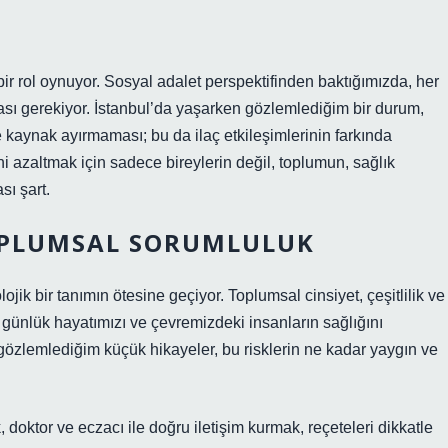
k bir rol oynuyor. Sosyal adalet perspektifinden baktığımızda, her
ması gerekiyor. İstanbul’da yaşarken gözlemlediğim bir durum,
e kaynak ayırmaması; bu da ilaç etkileşimlerinin farkında
i azaltmak için sadece bireylerin değil, toplumun, sağlık
sı şart.
OPLUMSAL SORUMLULUK
jik bir tanımın ötesine geçiyor. Toplumsal cinsiyet, çeşitlilik ve
günlük hayatımızı ve çevremizdeki insanların sağlığını
 gözlemlediğim küçük hikayeler, bu risklerin ne kadar yaygın ve
 doktor ve eczacı ile doğru iletişim kurmak, reçeteleri dikkatle