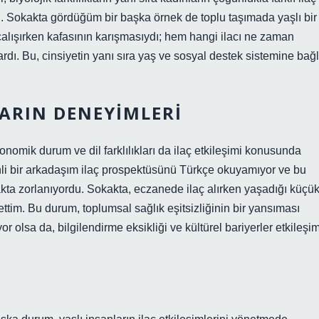
ı. Sokakta gördüğüm bir başka örnek de toplu taşımada yaşlı bir
çalışırken kafasının karışmasıydı; hem hangi ilacı ne zaman
rdı. Bu, cinsiyetin yanı sıra yaş ve sosyal destek sistemine bağl
LARIN DENEYIMLERI
onomik durum ve dil farklılıkları da ilaç etkileşimi konusunda
enli bir arkadaşım ilaç prospektüsünü Türkçe okuyamıyor ve bu
kta zorlanıyordu. Sokakta, eczanede ilaç alırken yaşadığı küçü
 ettim. Bu durum, toplumsal sağlık eşitsizliğinin bir yansıması
yor olsa da, bilgilendirme eksikliği ve kültürel bariyerler etkileşim