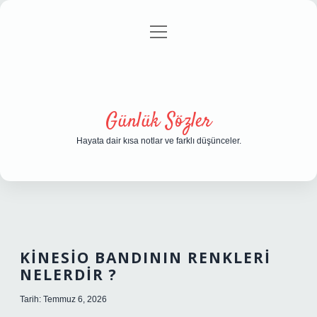
menüyü
Anasayfa
Gizlilik Politikası
Yasal Uyarı
aç
Hakkımızda
Günlük Sözler
Hayata dair kısa notlar ve farklı düşünceler.
KINESIO BANDININ RENKLERI
NELERDIR ?
Tarih: Temmuz 6, 2026