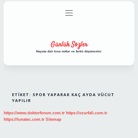
menüyü
Anasayfa
Gizlilik Politikası
Yasal Uyarı
aç
Hakkımızda
Günlük Sözler
Hayata dair kısa notlar ve farklı düşünceler.
ETIKET:
SPOR YAPARAK KAÇ AYDA VÜCUT
YAPILIR
https://www.doktorforum.com.tr
https://ozurfali.com.tr
https://lunatec.com.tr
Sitemap