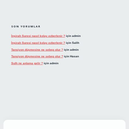
SON YORUMLAR
İnşirah Suresi nasıl kolay ezberlenir ?
için
admin
İnşirah Suresi nasıl kolay ezberlenir ?
için
Salih
Tansiyon düşmesine ne sebep olur ?
için
admin
Tansiyon düşmesine ne sebep olur ?
için
Hasan
Sulh ne anlama gelir ?
için
admin
riş