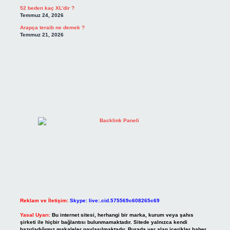
52 beden kaç XL’dir ?
Temmuz 24, 2026
Arapça teraib ne demek ?
Temmuz 21, 2026
Reklam ve İletişim:
Skype: live:.cid.575569c608265c69
Yasal Uyarı:
Bu internet sitesi, herhangi bir marka, kurum veya şahıs
şirketi ile hiçbir bağlantısı bulunmamaktadır. Sitede yalnızca kendi
hazırladığımız makaleler paylaşılmaktadır. Burada yer alan içerikler haber