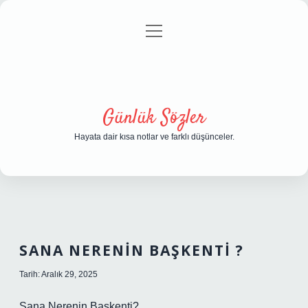
menüyü
Anasayfa
Gizlilik Politikası
Yasal Uyarı
aç
Hakkımızda
Günlük Sözler
Hayata dair kısa notlar ve farklı düşünceler.
SANA NERENIN BAŞKENTI ?
Tarih: Aralık 29, 2025
Sana Nerenin Başkenti?