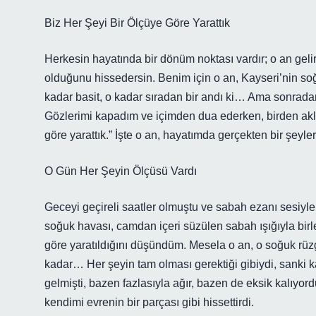
Biz Her Şeyi Bir Ölçüye Göre Yarattık
Herkesin hayatında bir dönüm noktası vardır; o an gelir, 
olduğunu hissedersin. Benim için o an, Kayseri’nin so
kadar basit, o kadar sıradan bir andı ki… Ama sonradan 
Gözlerimi kapadım ve içimden dua ederken, birden aklım
göre yarattık.” İşte o an, hayatımda gerçekten bir şeyle
O Gün Her Şeyin Ölçüsü Vardı
Geceyi geçireli saatler olmuştu ve sabah ezanı sesiyle
soğuk havası, camdan içeri süzülen sabah ışığıyla birle
göre yaratıldığını düşündüm. Mesela o an, o soğuk rüz
kadar… Her şeyin tam olması gerektiği gibiydi, sanki kad
gelmişti, bazen fazlasıyla ağır, bazen de eksik kalıyor
kendimi evrenin bir parçası gibi hissettirdi.