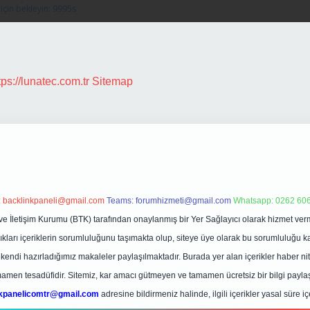
tps://lunatec.com.tr
Sitemap
:
backlinkpaneli@gmail.com
Teams:
forumhizmeti@gmail.com
Whatsapp: 0262 606
ve İletişim Kurumu (BTK) tarafından onaylanmış bir Yer Sağlayıcı olarak hizmet verm
rı içeriklerin sorumluluğunu taşımakta olup, siteye üye olarak bu sorumluluğu kabul
a kendi hazırladığımız makaleler paylaşılmaktadır. Burada yer alan içerikler haber 
tamamen tesadüfidir. Sitemiz, kar amacı gütmeyen ve tamamen ücretsiz bir bilgi pay
nkpanelicomtr@gmail.com
adresine bildirmeniz halinde, ilgili içerikler yasal süre iç