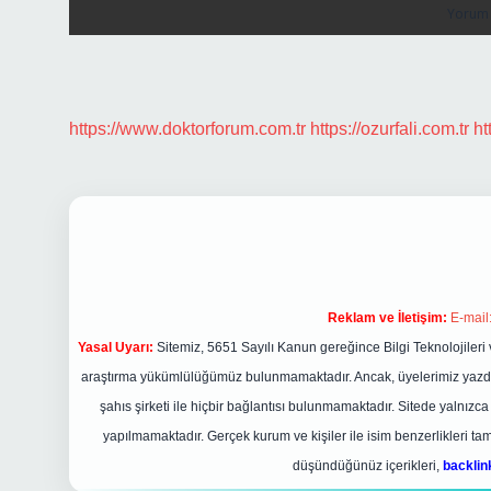
https://www.doktorforum.com.tr
https://ozurfali.com.tr
ht
Reklam ve İletişim:
E-mail
Yasal Uyarı:
Sitemiz, 5651 Sayılı Kanun gereğince Bilgi Teknolojileri 
araştırma yükümlülüğümüz bulunmamaktadır. Ancak, üyelerimiz yazdıkla
şahıs şirketi ile hiçbir bağlantısı bulunmamaktadır. Sitede yalnızc
yapılmamaktadır. Gerçek kurum ve kişiler ile isim benzerlikleri 
düşündüğünüz içerikleri,
backli