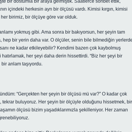
bir dostumla bir araya gelmiştik. Saatlerce sohbet ettik,
nın içindeki herkesin ayrı bir ölçüsü vardı. Kimisi kırgın, kimisi
her birimiz, bir ölçüye göre var olduk.
 anlamı yokmuş gibi. Ama sonra bir bakıyorsun, her şeyin tam
, hep bir yerin daha var. O ölçüler, senin bile bilmediğin yerlerd
insanı ne kadar etkileyebilir? Kendimi bazen çok kaybolmuş
hatırlamak, her şeyi daha derin hissettirdi. “Biz her şeyi bir
n bir anlam taşıyordu.
ündüm: “Gerçekten her şeyin bir ölçüsü mü var?” O kadar çok
z, tekrar buluyoruz. Her şeyin bir ölçüyle olduğunu hissetmek, bir
 yaşamın ölçüsü bizim yaşadıklarımızla şekilleniyor. Her zaman
ğrenebiliyoruz.