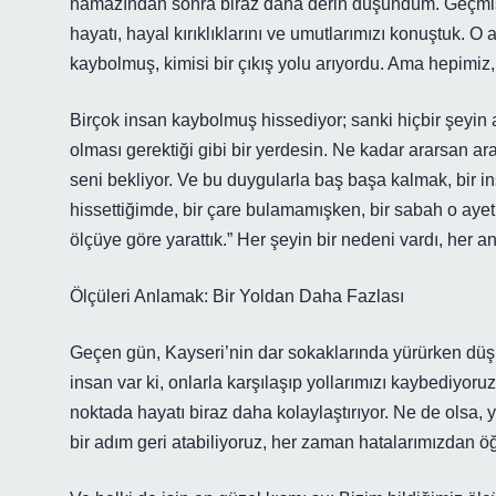
namazından sonra biraz daha derin düşündüm. Geçmişte 
hayatı, hayal kırıklıklarını ve umutlarımızı konuştuk. O a
kaybolmuş, kimisi bir çıkış yolu arıyordu. Ama hepimiz, 
Birçok insan kaybolmuş hissediyor; sanki hiçbir şeyin
olması gerektiği gibi bir yerdesin. Ne kadar ararsan ara
seni bekliyor. Ve bu duygularla baş başa kalmak, bir 
hissettiğimde, bir çare bulamamışken, bir sabah o ayeti 
ölçüye göre yarattık.” Her şeyin bir nedeni vardı, her a
Ölçüleri Anlamak: Bir Yoldan Daha Fazlası
Geçen gün, Kayseri’nin dar sokaklarında yürürken düş
insan var ki, onlarla karşılaşıp yollarımızı kaybediyoru
noktada hayatı biraz daha kolaylaştırıyor. Ne de olsa,
bir adım geri atabiliyoruz, her zaman hatalarımızdan ö