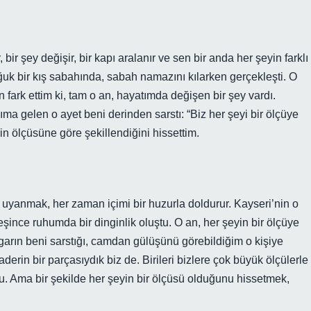
bir şey değişir, bir kapı aralanır ve sen bir anda her şeyin farklı
ğuk bir kış sabahında, sabah namazını kılarken gerçekleşti. O
fark ettim ki, tam o an, hayatımda değişen bir şey vardı.
a gelen o ayet beni derinden sarstı: “Biz her şeyi bir ölçüye
rin ölçüsüne göre şekillendiğini hissettim.
 uyanmak, her zaman içimi bir huzurla doldurur. Kayseri’nin o
şince ruhumda bir dinginlik oluştu. O an, her şeyin bir ölçüye
garın beni sarstığı, camdan gülüşünü görebildiğim o kişiye
erin bir parçasıydık biz de. Birileri bizlere çok büyük ölçülerle
du. Ama bir şekilde her şeyin bir ölçüsü olduğunu hissetmek,