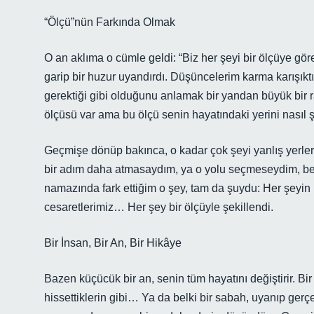
“Ölçü”nün Farkında Olmak
O an aklıma o cümle geldi: “Biz her şeyi bir ölçüye gör
garip bir huzur uyandırdı. Düşüncelerim karma karışıktı
gerektiği gibi olduğunu anlamak bir yandan büyük bir ra
ölçüsü var ama bu ölçü senin hayatındaki yerini nasıl ş
Geçmişe dönüp bakınca, o kadar çok şeyi yanlış yerle
bir adım daha atmasaydım, ya o yolu seçmeseydim, belk
namazında fark ettiğim o şey, tam da şuydu: Her şeyin bi
cesaretlerimiz… Her şey bir ölçüyle şekillendi.
Bir İnsan, Bir An, Bir Hikâye
Bazen küçücük bir an, senin tüm hayatını değiştirir. Bi
hissettiklerin gibi… Ya da belki bir sabah, uyanıp ger