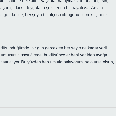
üler, sadece bize aittir. Başkalarına uymak zorunda değilsin,
yaşadığı, farklı duygularla şekillenen bir hayatı var. Ama o
lduğunda bile, her şeyin bir ölçüsü olduğunu bilmek, içindeki
r düşündüğümde, bir gün gerçekten her şeyin ne kadar yerli
 umutsuz hissettiğimde, bu düşünceler beni yeniden ayağa
nı hatırlatıyor. Bu yüzden hep umutla bakıyorum, ne olursa olsun,