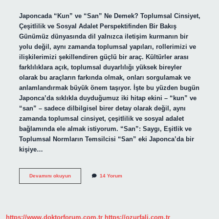
Japoncada “Kun” ve “San” Ne Demek? Toplumsal Cinsiyet,
Çeşitlilik ve Sosyal Adalet Perspektifinden Bir Bakış
Günümüz dünyasında dil yalnızca iletişim kurmanın bir
yolu değil, aynı zamanda toplumsal yapıları, rollerimizi ve
ilişkilerimizi şekillendiren güçlü bir araç. Kültürler arası
farklılıklara açık, toplumsal duyarlılığı yüksek bireyler
olarak bu araçların farkında olmak, onları sorgulamak ve
anlamlandırmak büyük önem taşıyor. İşte bu yüzden bugün
Japonca’da sıklıkla duyduğumuz iki hitap ekini – “kun” ve
“san” – sadece dilbilgisel birer detay olarak değil, aynı
zamanda toplumsal cinsiyet, çeşitlilik ve sosyal adalet
bağlamında ele almak istiyorum. “San”: Saygı, Eşitlik ve
Toplumsal Normların Temsilcisi “San” eki Japonca’da bir
kişiye…
Japoncada
Devamını okuyun
14 Yorum
Kun
ve
san
ne
demek
https://www.doktorforum.com.tr
https://ozurfali.com.tr
?