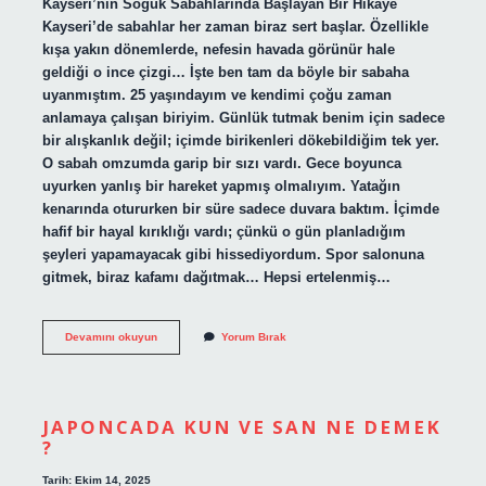
Kayseri’nin Soğuk Sabahlarında Başlayan Bir Hikâye
Kayseri’de sabahlar her zaman biraz sert başlar. Özellikle
kışa yakın dönemlerde, nefesin havada görünür hale
geldiği o ince çizgi… İşte ben tam da böyle bir sabaha
uyanmıştım. 25 yaşındayım ve kendimi çoğu zaman
anlamaya çalışan biriyim. Günlük tutmak benim için sadece
bir alışkanlık değil; içimde birikenleri dökebildiğim tek yer.
O sabah omzumda garip bir sızı vardı. Gece boyunca
uyurken yanlış bir hareket yapmış olmalıyım. Yatağın
kenarında otururken bir süre sadece duvara baktım. İçimde
hafif bir hayal kırıklığı vardı; çünkü o gün planladığım
şeyleri yapamayacak gibi hissediyordum. Spor salonuna
gitmek, biraz kafamı dağıtmak… Hepsi ertelenmiş…
Kinesio
Devamını okuyun
Yorum Bırak
bandının
renkleri
nelerdir
?
JAPONCADA KUN VE SAN NE DEMEK
?
Tarih: Ekim 14, 2025