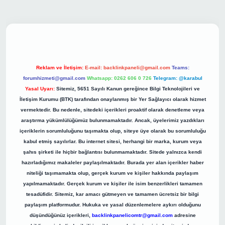
riş
Reklam ve İletişim:
E-mail:
backlinkpaneli@gmail.com
Teams:
forumhizmeti@gmail.com
Whatsapp: 0262 606 0 726
Telegram: @karabul
Yasal Uyarı:
Sitemiz, 5651 Sayılı Kanun gereğince Bilgi Teknolojileri ve
İletişim Kurumu (BTK) tarafından onaylanmış bir Yer Sağlayıcı olarak hizmet
vermektedir. Bu nedenle, sitedeki içerikleri proaktif olarak denetleme veya
araştırma yükümlülüğümüz bulunmamaktadır. Ancak, üyelerimiz yazdıkları
içeriklerin sorumluluğunu taşımakta olup, siteye üye olarak bu sorumluluğu
kabul etmiş sayılırlar. Bu internet sitesi, herhangi bir marka, kurum veya
şahıs şirketi ile hiçbir bağlantısı bulunmamaktadır. Sitede yalnızca kendi
hazırladığımız makaleler paylaşılmaktadır. Burada yer alan içerikler haber
niteliği taşımamakta olup, gerçek kurum ve kişiler hakkında paylaşım
yapılmamaktadır. Gerçek kurum ve kişiler ile isim benzerlikleri tamamen
tesadüfidir. Sitemiz, kar amacı gütmeyen ve tamamen ücretsiz bir bilgi
paylaşım platformudur. Hukuka ve yasal düzenlemelere aykırı olduğunu
düşündüğünüz içerikleri,
backlinkpanelicomtr@gmail.com
adresine