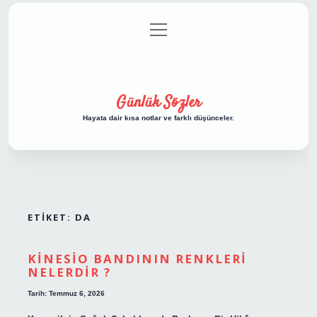
menüyü
Anasayfa
Gizlilik Politikası
Yasal Uyarı
aç
Hakkımızda
Günlük Sözler
Hayata dair kısa notlar ve farklı düşünceler.
ETIKET:
DA
KINESIO BANDININ RENKLERI
NELERDIR ?
Tarih: Temmuz 6, 2026