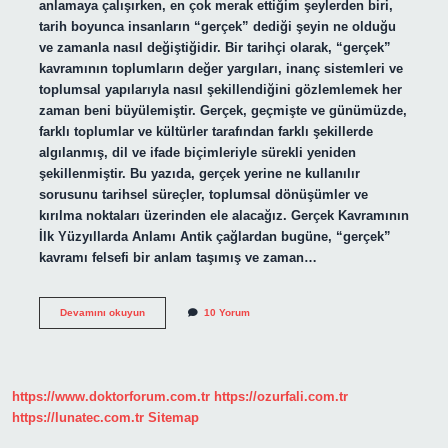
anlamaya çalışırken, en çok merak ettiğim şeylerden biri,
tarih boyunca insanların “gerçek” dediği şeyin ne olduğu
ve zamanla nasıl değiştiğidir. Bir tarihçi olarak, “gerçek”
kavramının toplumların değer yargıları, inanç sistemleri ve
toplumsal yapılarıyla nasıl şekillendiğini gözlemlemek her
zaman beni büyülemiştir. Gerçek, geçmişte ve günümüzde,
farklı toplumlar ve kültürler tarafından farklı şekillerde
algılanmış, dil ve ifade biçimleriyle sürekli yeniden
şekillenmiştir. Bu yazıda, gerçek yerine ne kullanılır
sorusunu tarihsel süreçler, toplumsal dönüşümler ve
kırılma noktaları üzerinden ele alacağız. Gerçek Kavramının
İlk Yüzyıllarda Anlamı Antik çağlardan bugüne, “gerçek”
kavramı felsefi bir anlam taşımış ve zaman…
Gerçek
Devamını okuyun
10 Yorum
yerine
ne
kullanılır
?
https://www.doktorforum.com.tr
https://ozurfali.com.tr
https://lunatec.com.tr
Sitemap