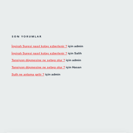
SON YORUMLAR
İnşirah Suresi nasıl kolay ezberlenir ?
için
admin
İnşirah Suresi nasıl kolay ezberlenir ?
için
Salih
Tansiyon düşmesine ne sebep olur ?
için
admin
Tansiyon düşmesine ne sebep olur ?
için
Hasan
Sulh ne anlama gelir ?
için
admin
giriş