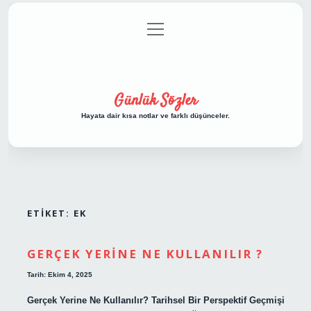
menüyü
Anasayfa
Gizlilik Politikası
Yasal Uyarı
aç
Hakkımızda
Günlük Sözler
Hayata dair kısa notlar ve farklı düşünceler.
ETIKET:
EK
GERÇEK YERINE NE KULLANILIR ?
Tarih: Ekim 4, 2025
Gerçek Yerine Ne Kullanılır? Tarihsel Bir Perspektif Geçmişi