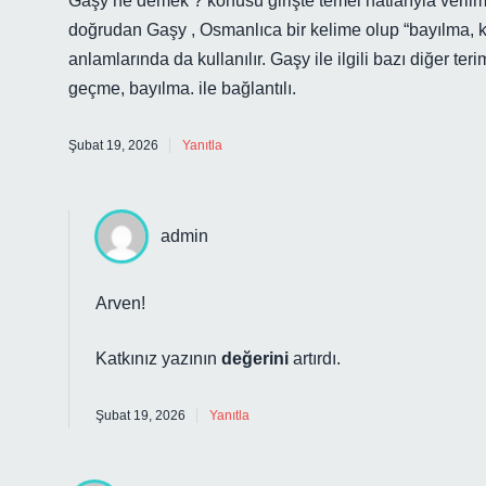
Gaşy ne demek ? konusu girişte temel hatlarıyla veril
doğrudan Gaşy , Osmanlıca bir kelime olup “bayılma, k
anlamlarında da kullanılır. Gaşy ile ilgili bazı diğer te
geçme, bayılma. ile bağlantılı.
Şubat 19, 2026
Yanıtla
admin
Arven!
Katkınız yazının
değerini
artırdı.
Şubat 19, 2026
Yanıtla