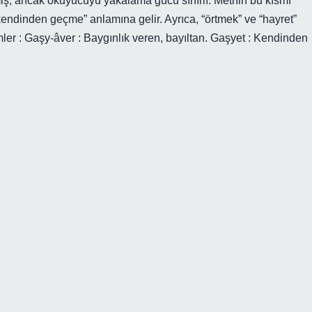
miş, ancak okuyucuyu yakalama gücü sınırlı. Metnin bu kısmı
endinden geçme” anlamına gelir. Ayrıca, “örtmek” ve “hayret”
rimler : Gaşy-âver : Baygınlık veren, bayıltan. Gaşyet : Kendinden