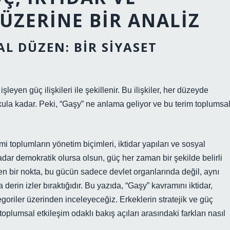
ÜZERINE BIR ANALIZ
AL DÜZEN: BIR SIYASET
yen güç ilişkileri ile şekillenir. Bu ilişkiler, her düzeyde
okula kadar. Peki, “Gaşy” ne anlama geliyor ve bu terim toplumsa
mi toplumların yönetim biçimleri, iktidar yapıları ve sosyal
 kadar demokratik olursa olsun, güç her zaman bir şekilde belirli
en bir nokta, bu gücün sadece devlet organlarında değil, aynı
rin izler bıraktığıdır. Bu yazıda, “Gaşy” kavramını iktidar,
egoriler üzerinden inceleyeceğiz. Erkeklerin stratejik ve güç
 toplumsal etkileşim odaklı bakış açıları arasındaki farkları nasıl