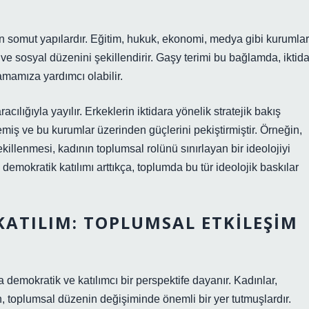
ren somut yapılardır. Eğitim, hukuk, ekonomi, medya gibi kurumlar
 sosyal düzenini şekillendirir. Gaşy terimi bu bağlamda, iktida
lamamıza yardımcı olabilir.
ılığıyla yayılır. Erkeklerin iktidara yönelik stratejik bakış
emiş ve bu kurumlar üzerinden güçlerini pekiştirmiştir. Örneğin,
killenmesi, kadının toplumsal rolünü sınırlayan bir ideolojiyi
emokratik katılımı arttıkça, toplumda bu tür ideolojik baskılar
ATILIM: TOPLUMSAL ETKILEŞIM
 demokratik ve katılımcı bir perspektife dayanır. Kadınlar,
n, toplumsal düzenin değişiminde önemli bir yer tutmuşlardır.