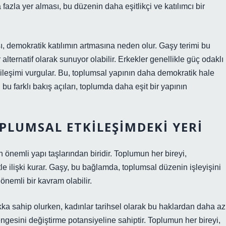
azla yer alması, bu düzenin daha eşitlikçi ve katılımcı bir
ı, demokratik katılımın artmasına neden olur. Gaşy terimi bu
r alternatif olarak sunuyor olabilir. Erkekler genellikle güç odaklı
tkileşimi vurgular. Bu, toplumsal yapının daha demokratik hale
bu farklı bakış açıları, toplumda daha eşit bir yapının
PLUMSAL ETKILEŞIMDEKI YERI
n önemli yapı taşlarından biridir. Toplumun her bireyi,
tle ilişki kurar. Gaşy, bu bağlamda, toplumsal düzenin işleyişini
önemli bir kavram olabilir.
ka sahip olurken, kadınlar tarihsel olarak bu haklardan daha az
dengesini değiştirme potansiyeline sahiptir. Toplumun her bireyi,