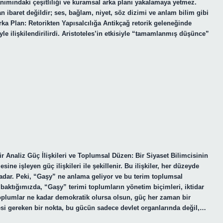
lanımındaki çeşitliliği ve kuramsal arka planı yakalamaya yetmez.
 ibaret değildir; ses, bağlam, niyet, söz dizimi ve anlam bilim gibi
Arka Plan: Retorikten Yapısalcılığa Antikçağ retorik geleneğinde
le ilişkilendirilirdi. Aristoteles’in etkisiyle “tamamlanmış düşünce”
Analiz Güç İlişkileri ve Toplumsal Düzen: Bir Siyaset Bilimcisinin
e işleyen güç ilişkileri ile şekillenir. Bu ilişkiler, her düzeyde
 kadar. Peki, “Gaşy” ne anlama geliyor ve bu terim toplumsal
baktığımızda, “Gaşy” terimi toplumların yönetim biçimleri, iktidar
r. Toplumlar ne kadar demokratik olursa olsun, güç her zaman bir
lmesi gereken bir nokta, bu gücün sadece devlet organlarında değil,…