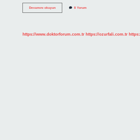
Gaşy
Devamını okuyun
8 Yorum
ne
demek
?
https://www.doktorforum.com.tr
https://ozurfali.com.tr
https: