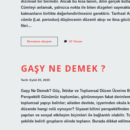
dizimsel bir birimdir. Ancak bu kısa tanım, dilin gerçek kul
Cümleyi anlamak, yalnızca nokta ile biten dizgeleri saymaktan
katmanların birlikte değerlendirilmesini gerektirir. Tarihsel 
cümle (Lat. periodus) düşüncenin düzenli akışı ve ikna gücüy
fikri…
Cümle
Devamını okuyun
10 Yorum
ne
demek
oluyor
?
GAŞY NE DEMEK ?
Tarih: Eylül 25, 2025
Gaşy Ne Demek? Güç, İktidar ve Toplumsal Düzen Üzerine Bir 
Perspektifi Günümüz toplumları, görünmeyen fakat derinlemesin
toplumsal yapıyı belirler; aileden devlete, işyerinden okula
düzende hangi rolü oynuyor? Siyaset bilimi perspektifinden 
yapıları ve sosyal etkileşim biçimleri ile bağlantılı olabili
şekilde belirli grupların elinde toplanır. Burada dikkat edi