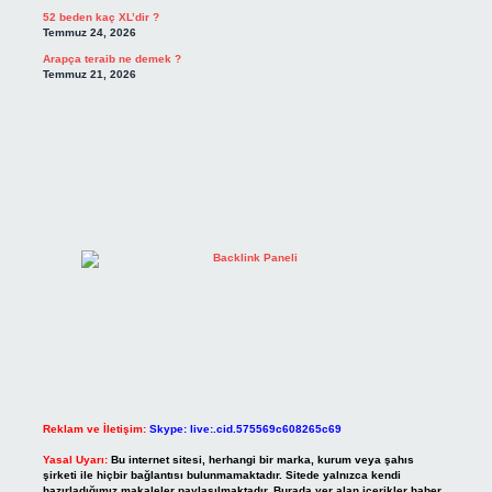
52 beden kaç XL’dir ?
Temmuz 24, 2026
Arapça teraib ne demek ?
Temmuz 21, 2026
Reklam ve İletişim:
Skype: live:.cid.575569c608265c69
Yasal Uyarı:
Bu internet sitesi, herhangi bir marka, kurum veya şahıs
şirketi ile hiçbir bağlantısı bulunmamaktadır. Sitede yalnızca kendi
hazırladığımız makaleler paylaşılmaktadır. Burada yer alan içerikler haber