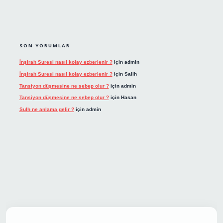
SON YORUMLAR
İnşirah Suresi nasıl kolay ezberlenir ?
için
admin
İnşirah Suresi nasıl kolay ezberlenir ?
için
Salih
Tansiyon düşmesine ne sebep olur ?
için
admin
Tansiyon düşmesine ne sebep olur ?
için
Hasan
Sulh ne anlama gelir ?
için
admin
t giriş