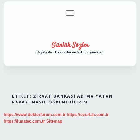
menüyü
Anasayfa
Gizlilik Politikası
Yasal Uyarı
aç
Hakkımızda
Günlük Sözler
Hayata dair kısa notlar ve farklı düşünceler.
ETIKET:
ZIRAAT BANKASI ADIMA YATAN
PARAYI NASIL ÖĞRENEBILIRIM
https://www.doktorforum.com.tr
https://ozurfali.com.tr
https://lunatec.com.tr
Sitemap