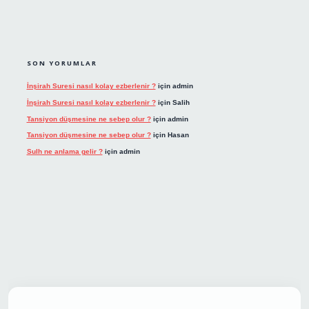
SON YORUMLAR
İnşirah Suresi nasıl kolay ezberlenir ?
için
admin
İnşirah Suresi nasıl kolay ezberlenir ?
için
Salih
Tansiyon düşmesine ne sebep olur ?
için
admin
Tansiyon düşmesine ne sebep olur ?
için
Hasan
Sulh ne anlama gelir ?
için
admin
t giriş