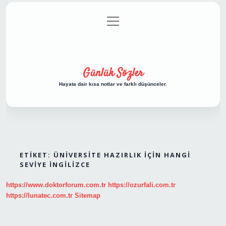
menüyü
Anasayfa
Gizlilik Politikası
Yasal Uyarı
aç
Hakkımızda
Günlük Sözler
Hayata dair kısa notlar ve farklı düşünceler.
ETIKET:
ÜNIVERSITE HAZIRLIK IÇIN HANGI
SEVIYE İNGILIZCE
https://www.doktorforum.com.tr
https://ozurfali.com.tr
https://lunatec.com.tr
Sitemap