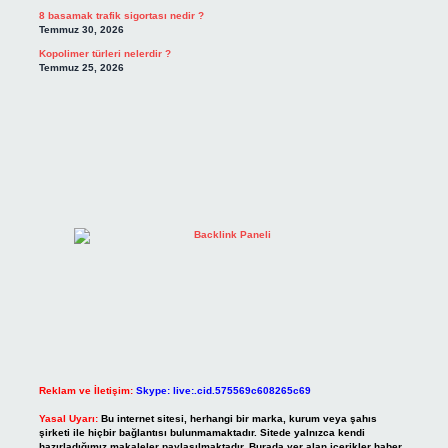
8 basamak trafik sigortası nedir ?
Temmuz 30, 2026
Kopolimer türleri nelerdir ?
Temmuz 25, 2026
Reklam ve İletişim:
Skype: live:.cid.575569c608265c69
Yasal Uyarı:
Bu internet sitesi, herhangi bir marka, kurum veya şahıs
şirketi ile hiçbir bağlantısı bulunmamaktadır. Sitede yalnızca kendi
hazırladığımız makaleler paylaşılmaktadır. Burada yer alan içerikler haber