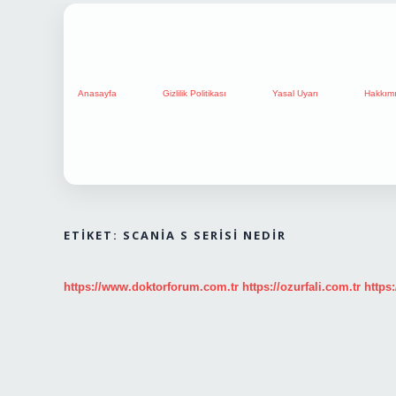
Anasayfa
Gizlilik Politikası
Yasal Uyarı
Hakkım
ETIKET:
SCANIA S SERISI NEDIR
https://www.doktorforum.com.tr
https://ozurfali.com.tr
https: