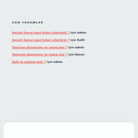
SON YORUMLAR
İnşirah Suresi nasıl kolay ezberlenir ?
için
admin
İnşirah Suresi nasıl kolay ezberlenir ?
için
Salih
Tansiyon düşmesine ne sebep olur ?
için
admin
Tansiyon düşmesine ne sebep olur ?
için
Hasan
Sulh ne anlama gelir ?
için
admin
 giriş