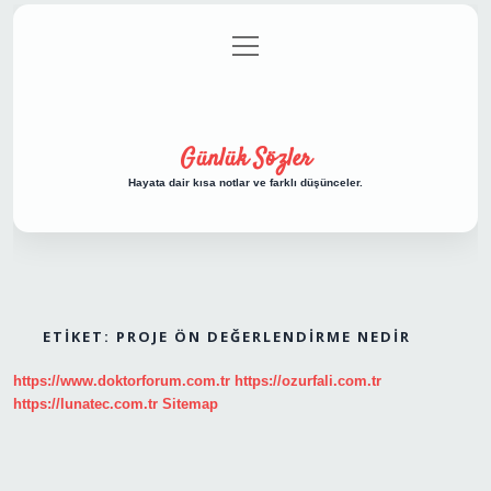
menüyü
Anasayfa
Gizlilik Politikası
Yasal Uyarı
aç
Hakkımızda
Günlük Sözler
Hayata dair kısa notlar ve farklı düşünceler.
ETIKET:
PROJE ÖN DEĞERLENDIRME NEDIR
https://www.doktorforum.com.tr
https://ozurfali.com.tr
https://lunatec.com.tr
Sitemap