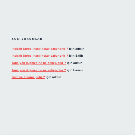
SON YORUMLAR
İnşirah Suresi nasıl kolay ezberlenir ?
için
admin
İnşirah Suresi nasıl kolay ezberlenir ?
için
Salih
Tansiyon düşmesine ne sebep olur ?
için
admin
Tansiyon düşmesine ne sebep olur ?
için
Hasan
Sulh ne anlama gelir ?
için
admin
iriş