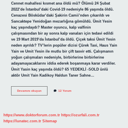
Cennet mahallesi kısmet ana öldü mü? Ölümü 24 Şubat
2022’de İstanbul’daki Covid-19 nedeniyle 86 yaşında öldü.
Cenazesi Bösküdar’daki Şakirin Camii’nden çıkarıldı ve
Sancaktepe Yenidoğan mezarlığına gömüldü. Ümit Yesin
kaç yaşındaydı? Master oyuncu, kalp valfinin
çalışmasından bir ay sonra kalp vanaları için tedavi edildi
ve 19 Mart 2019’da İstanbul’da öldü. Çiçek taksi Ümit Yesin
neden ayrıldı? TV’lerin popüler dizisi Çürek Taxi, Haus Yain
Yain ve Umit Yesin ile mutlu bir çift tasvir etti. Çalışmanın
yoğun çalışmaları nedeniyle, birbirlerine birbirlerine
adayamayacaklarını iddia ederek boşanmaya karar verdiler.
Ümit Yasin kaç yaşında öldü? 65 YEDEKLİ -SOLD ünlü
aktör Umit Yain Kadikoy Haldun Taner Sahne…
Cennet
Devamını okuyun
12 Yorum
Mahallesi
Muharrem
Öldü
Mü
https://www.doktorforum.com.tr
https://ozurfali.com.tr
https://lunatec.com.tr
Sitemap