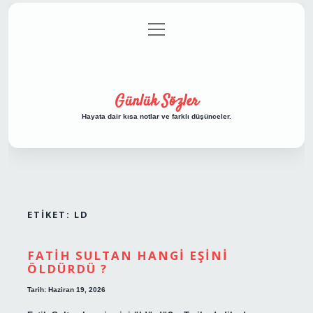
menüyü
Anasayfa
Gizlilik Politikası
Yasal Uyarı
aç
Hakkımızda
Günlük Sözler
Hayata dair kısa notlar ve farklı düşünceler.
ETIKET:
LD
FATIH SULTAN HANGI EŞINI
ÖLDÜRDÜ ?
Tarih: Haziran 19, 2026