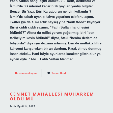
Fatih Sultan hangi eşini öldürdü? – Tarih, dedikodu ve
İzmir’de 3G internet kadar hızlı yayılan yanlış bilgiler
Benzer Bir Yazı: Eğri Kargaburun ne için kullanılır ?
İzmir’de sabah uyanıp kahve yaparken telefonu açtım.
Twitter (ya da X mi artık neyse) yine “tarih flood” kaynıyor.
Birisi ciddi ciddi yazmış: “Fatih Sultan hangi eşini
öldürdü?” Altına da millet yorum yağdırmış, biri “ben
tarihçiyim kesin öldürdü” diyor, öteki “benim dedem de
biliyordu” diye işin dozunu artırmış. Ben de mutfakta filtre
kahvemi karıştırırken bir an durdum. Kaşık elinde donmuş
insan efekti… Hani böyle oyunlarda karakter glitch olur ya,
aynen öyle. “Abi… Fatih Sultan Mehmed…
Fatih
Devamını okuyun
Yorum Bırak
Sultan
hangi
eşini
öldürdü
?
CENNET MAHALLESI MUHARREM
ÖLDÜ MÜ
Tarih: Eylül 14, 2025