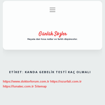
menüyü
Anasayfa
Gizlilik Politikası
Yasal Uyarı
aç
Hakkımızda
Günlük Sözler
Hayata dair kısa notlar ve farklı düşünceler.
ETIKET:
KANDA GEBELIK TESTI KAÇ OLMALI
https://www.doktorforum.com.tr
https://ozurfali.com.tr
https://lunatec.com.tr
Sitemap