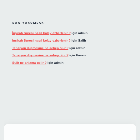
SON YORUMLAR
İnşirah Suresi nasıl kolay ezberlenir ?
için
admin
İnşirah Suresi nasıl kolay ezberlenir ?
için
Salih
Tansiyon düşmesine ne sebep olur ?
için
admin
Tansiyon düşmesine ne sebep olur ?
için
Hasan
Sulh ne anlama gelir ?
için
admin
t giriş