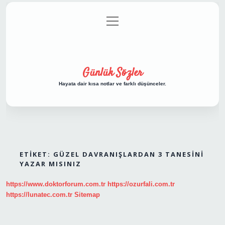
menüyü
Anasayfa
Gizlilik Politikası
Yasal Uyarı
aç
Hakkımızda
Günlük Sözler
Hayata dair kısa notlar ve farklı düşünceler.
ETIKET:
GÜZEL DAVRANIŞLARDAN 3 TANESINI
YAZAR MISINIZ
https://www.doktorforum.com.tr
https://ozurfali.com.tr
https://lunatec.com.tr
Sitemap