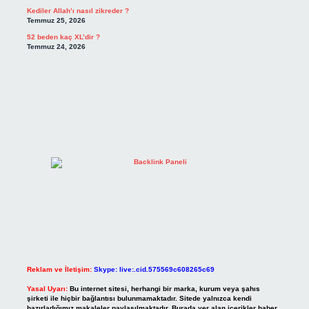
Kediler Allah’ı nasıl zikreder ?
Temmuz 25, 2026
52 beden kaç XL’dir ?
Temmuz 24, 2026
Reklam ve İletişim:
Skype: live:.cid.575569c608265c69
Yasal Uyarı:
Bu internet sitesi, herhangi bir marka, kurum veya şahıs
şirketi ile hiçbir bağlantısı bulunmamaktadır. Sitede yalnızca kendi
hazırladığımız makaleler paylaşılmaktadır. Burada yer alan içerikler haber