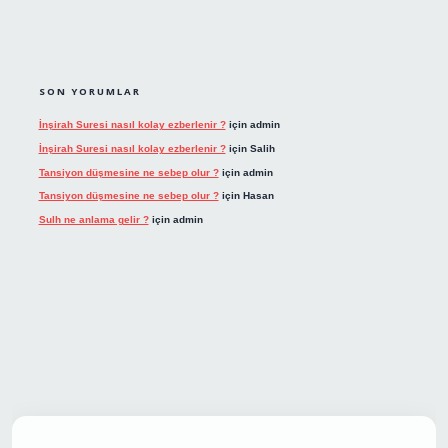
SON YORUMLAR
İnşirah Suresi nasıl kolay ezberlenir ?
için
admin
İnşirah Suresi nasıl kolay ezberlenir ?
için
Salih
Tansiyon düşmesine ne sebep olur ?
için
admin
Tansiyon düşmesine ne sebep olur ?
için
Hasan
Sulh ne anlama gelir ?
için
admin
et giriş