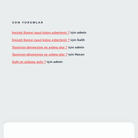
SON YORUMLAR
İnşirah Suresi nasıl kolay ezberlenir ?
için
admin
İnşirah Suresi nasıl kolay ezberlenir ?
için
Salih
Tansiyon düşmesine ne sebep olur ?
için
admin
Tansiyon düşmesine ne sebep olur ?
için
Hasan
Sulh ne anlama gelir ?
için
admin
t giriş