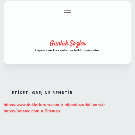
menüyü
Anasayfa
Gizlilik Politikası
Yasal Uyarı
aç
Hakkımızda
Günlük Sözler
Hayata dair kısa notlar ve farklı düşünceler.
ETIKET:
GREJ NE RENKTIR
https://www.doktorforum.com.tr
https://ozurfali.com.tr
https://lunatec.com.tr
Sitemap