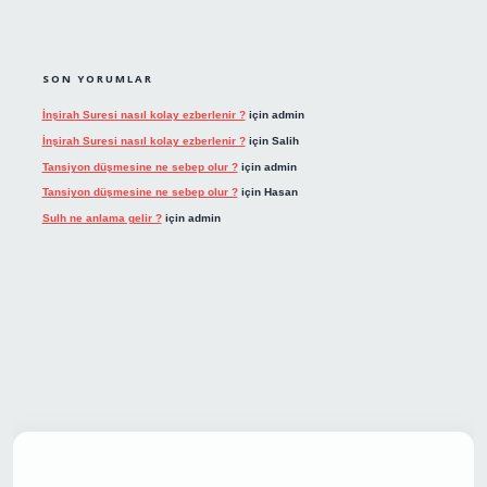
SON YORUMLAR
İnşirah Suresi nasıl kolay ezberlenir ?
için
admin
İnşirah Suresi nasıl kolay ezberlenir ?
için
Salih
Tansiyon düşmesine ne sebep olur ?
için
admin
Tansiyon düşmesine ne sebep olur ?
için
Hasan
Sulh ne anlama gelir ?
için
admin
et giriş