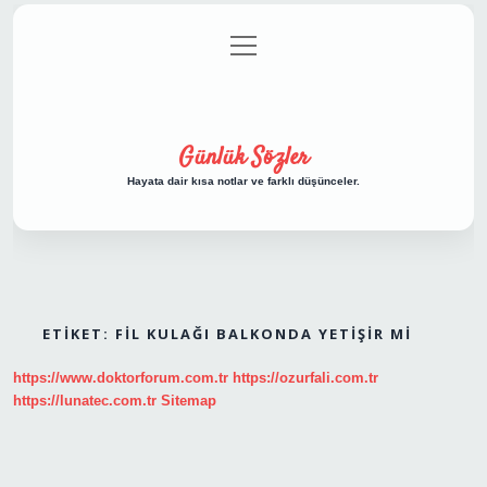
menüyü
Anasayfa
Gizlilik Politikası
Yasal Uyarı
aç
Hakkımızda
Günlük Sözler
Hayata dair kısa notlar ve farklı düşünceler.
ETIKET:
FIL KULAĞI BALKONDA YETIŞIR MI
https://www.doktorforum.com.tr
https://ozurfali.com.tr
https://lunatec.com.tr
Sitemap