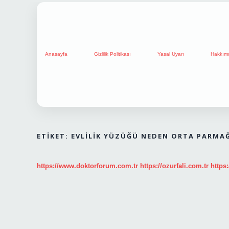
Anasayfa
Gizlilik Politikası
Yasal Uyarı
Hakkım
ETIKET:
EVLILIK YÜZÜĞÜ NEDEN ORTA PARMAĞ
https://www.doktorforum.com.tr
https://ozurfali.com.tr
https: