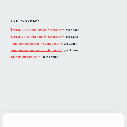
SON YORUMLAR
İnşirah Suresi nasıl kolay ezberlenir ?
için
admin
İnşirah Suresi nasıl kolay ezberlenir ?
için
Salih
Tansiyon düşmesine ne sebep olur ?
için
admin
Tansiyon düşmesine ne sebep olur ?
için
Hasan
Sulh ne anlama gelir ?
için
admin
t giriş