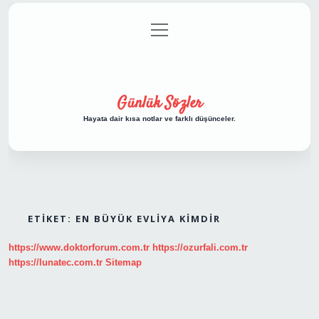
menüyü
Anasayfa
Gizlilik Politikası
Yasal Uyarı
aç
Hakkımızda
Günlük Sözler
Hayata dair kısa notlar ve farklı düşünceler.
ETIKET:
EN BÜYÜK EVLIYA KIMDIR
https://www.doktorforum.com.tr
https://ozurfali.com.tr
https://lunatec.com.tr
Sitemap