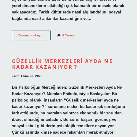
yerel dinamiklerin etkilediği çok katmanlı bir mesele olarak
yaklaşacağız. Farklı kültürlerde nasıl algılandığını, sosyal
bağlamda nasıl anlamlar kazandığını ve…
Scapula
Devamını okuyun
6 Yorum
ağrısı
nedir
?
GÜZELLIK MERKEZLERI AYDA NE
KADAR KAZANIYOR ?
Tarih: Ekim 20, 2025
Bir Psikoloğun Merceğinden: Güzellik Merkezleri Ayda Ne
Kadar Kazanıyor? Merakın Psikolojisiyle Başlayalım Bir
psikolog olarak, insanların “Güzellik merkezleri ayda ne
kadar kazanıyor?” sorusunu neden bu kadar sık sorduğunu
fark ettiğimde, bu merakın yalnızca ekonomik bir sorudan
ibaret olmadığını anladım. Bu soru, başarı, görünüş ve
sosyal kabul gibi derin psikolojik temellere dayanıyor.
Çünkü aslında kimse sadece rakamları merak etmiyor;