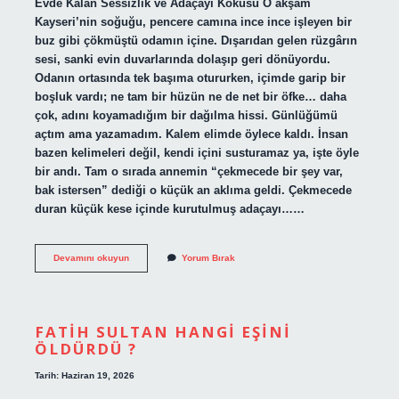
Evde Kalan Sessizlik ve Adaçayı Kokusu O akşam
Kayseri’nin soğuğu, pencere camına ince ince işleyen bir
buz gibi çökmüştü odamın içine. Dışarıdan gelen rüzgârın
sesi, sanki evin duvarlarında dolaşıp geri dönüyordu.
Odanın ortasında tek başıma otururken, içimde garip bir
boşluk vardı; ne tam bir hüzün ne de net bir öfke… daha
çok, adını koyamadığım bir dağılma hissi. Günlüğümü
açtım ama yazamadım. Kalem elimde öylece kaldı. İnsan
bazen kelimeleri değil, kendi içini susturamaz ya, işte öyle
bir andı. Tam o sırada annemin “çekmecede bir şey var,
bak istersen” dediği o küçük an aklıma geldi. Çekmecede
duran küçük kese içinde kurutulmuş adaçayı……
Adaçayı
Devamını okuyun
Yorum Bırak
tütsüsü
ne
için
kullanılır
?
FATIH SULTAN HANGI EŞINI
ÖLDÜRDÜ ?
Tarih: Haziran 19, 2026