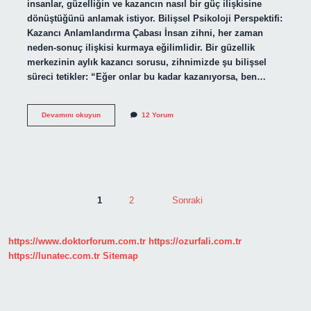
insanlar, güzelliğin ve kazancın nasıl bir güç ilişkisine
dönüştüğünü anlamak istiyor. Bilişsel Psikoloji Perspektifi:
Kazancı Anlamlandırma Çabası İnsan zihni, her zaman
neden-sonuç ilişkisi kurmaya eğilimlidir. Bir güzellik
merkezinin aylık kazancı sorusu, zihnimizde şu bilişsel
süreci tetikler: “Eğer onlar bu kadar kazanıyorsa, ben…
Güzellik
Devamını okuyun
12 Yorum
Merkezleri
ayda
ne
kadar
kazanıyor
?
YAZI
1
2
Sonraki
SAYFALAMASI
https://www.doktorforum.com.tr
https://ozurfali.com.tr
https://lunatec.com.tr
Sitemap