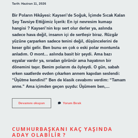
Tarih: Haziran 11, 2026
Bir Poların Hikâyesi: Kayseri’de Soğuk, İçimde Sıcak Kalan
Şey Tavsiye Ettiğimiz İçerik: En iyi nevresim kumaşı
hangisi ? Kayseri’nin kışı sert olur derler ya, aslında
sadece hava değil, insanın içi de sertleşir biraz. Rüzgâr
yüzüne çarparken sadece tenini değil, düşüncelerini de
keser gibi gelir. Ben bunu en çok o eski polar montumla
anladım. O mont… aslında basit bir şeydi. Ama bazı
eşyalar vardır ya, sıradan görünür ama hayatının bir
dönemini taşır. Benim polarım da öyleydi. O gün, sabah
erken saatlerde evden çıkarken annem kapıdan seslendi:
“Üşütme kendini!” Ben de klasik cevabımı verdim: “Tamam
anne.” Ama içimden geçen şuydu: Üşümem ben,…
En
Devamını okuyun
Yorum Bırak
kaliteli
sabun
hangisidir
?
CUMHURBAŞKANI KAÇ YAŞINDA
ADAY OLABILIR ?