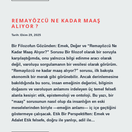
ne
sebep
olur
?
REMAYÖZCÜ NE KADAR MAAŞ
ALIYOR ?
Tarih: Ekim 29, 2025
Bir Filozofun Gözünden: Emek, Değer ve “Remayözcü Ne
Kadar Maaş Alıyor?” Sorusu Bir filozof olarak bir soruyla
karşılaştığımda, onu yalnızca bilgi edinme aracı olarak
değil, varoluşu sorgulamanın bir vesilesi olarak görürüm.
“Remayözcü ne kadar maaş alıyor?” sorusu, ilk bakışta
ekonomik bir merak gibi görünebilir. Ancak derinlemesine
bakıldığında bu soru, insan emeğinin değerini, bilginin
doğasını ve varoluşun anlamını irdeleyen üç temel felsefi
alanla kesişir: etik, epistemoloji ve ontoloji. Bu yazı, bir
“maaş” sorusunun nasıl olup da insanlığın en eski
meselelerinden biriyle —emeğin anlamı— iç içe geçtiğini
göstermeye çalışacak. Etik Bir Perspektiften: Emek ve
Adalet Etik felsefe, doğru ile yanlışı, adil ile…