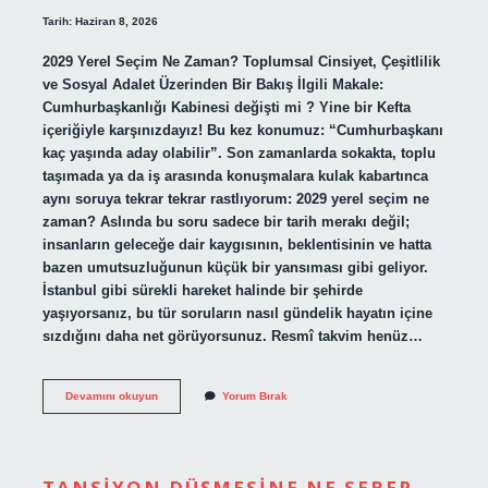
Tarih: Haziran 8, 2026
2029 Yerel Seçim Ne Zaman? Toplumsal Cinsiyet, Çeşitlilik
ve Sosyal Adalet Üzerinden Bir Bakış İlgili Makale:
Cumhurbaşkanlığı Kabinesi değişti mi ? Yine bir Kefta
içeriğiyle karşınızdayız! Bu kez konumuz: “Cumhurbaşkanı
kaç yaşında aday olabilir”. Son zamanlarda sokakta, toplu
taşımada ya da iş arasında konuşmalara kulak kabartınca
aynı soruya tekrar tekrar rastlıyorum: 2029 yerel seçim ne
zaman? Aslında bu soru sadece bir tarih merakı değil;
insanların geleceğe dair kaygısının, beklentisinin ve hatta
bazen umutsuzluğunun küçük bir yansıması gibi geliyor.
İstanbul gibi sürekli hareket halinde bir şehirde
yaşıyorsanız, bu tür soruların nasıl gündelik hayatın içine
sızdığını daha net görüyorsunuz. Resmî takvim henüz…
Cumhurbaşkanı
Devamını okuyun
Yorum Bırak
kaç
yaşında
aday
olabilir
?
TANSIYON DÜŞMESINE NE SEBEP