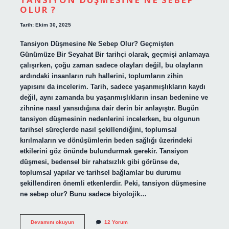
OLUR ?
Tarih: Ekim 30, 2025
Tansiyon Düşmesine Ne Sebep Olur? Geçmişten
Günümüze Bir Seyahat Bir tarihçi olarak, geçmişi anlamaya
çalışırken, çoğu zaman sadece olayları değil, bu olayların
ardındaki insanların ruh hallerini, toplumların zihin
yapısını da incelerim. Tarih, sadece yaşanmışlıkların kaydı
değil, aynı zamanda bu yaşanmışlıkların insan bedenine ve
zihnine nasıl yansıdığına dair derin bir anlayıştır. Bugün
tansiyon düşmesinin nedenlerini incelerken, bu olgunun
tarihsel süreçlerde nasıl şekillendiğini, toplumsal
kırılmaların ve dönüşümlerin beden sağlığı üzerindeki
etkilerini göz önünde bulundurmak gerekir. Tansiyon
düşmesi, bedensel bir rahatsızlık gibi görünse de,
toplumsal yapılar ve tarihsel bağlamlar bu durumu
şekillendiren önemli etkenlerdir. Peki, tansiyon düşmesine
ne sebep olur? Bunu sadece biyolojik…
Tansiyon
Devamını okuyun
12 Yorum
düşmesine