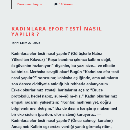
Remayözcü
Devamını okuyun
10 Yorum
ne
kadar
maaş
alıyor
?
KADINLARA EFOR TESTI NASIL
YAPILIR ?
Tarih: Ekim 27, 2025
Kadınlara efor testi nasıl yapılır? (Gülüşlerle Nabız
Yükselten Kılavuz) “Koşu bandına çıkınca kalbim değil,
özgüvenim hızlanıyor!” diyenler, bu yazı size… ve elbette
kalbinize. Merhaba sevgili okur! Bugün “Kadınlara efor testi
nasıl yapılır?” sorusunu; kahkaha eşliğinde, ama adımların
son derece ciddiyetle atıldığı bir rehberle anlatıyorum.
Erkek okurlarımız strateji haritalarını açsın: “Bruce
protokolü, hedef nabız, süre–eğim–hız.” Kadın okurlarımız
empati radarını yükseltsin: “Konfor, mahremiyet, doğru
bilgilendirme, iletişim.” Biz de ikisini karıştırıp mükemmel
bir eko-sistem (pardon, efor-sistem) kuruyoruz. —
Kadınlara efor testi nasıl yapılır? (Önce sahneyi kuralım)
Amaç net: Kalbin egzersize verdiği yanıtı görmek; ritim,