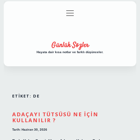
menüyü
Anasayfa
Gizlilik Politikası
Yasal Uyarı
aç
Hakkımızda
Günlük Sözler
Hayata dair kısa notlar ve farklı düşünceler.
ETIKET:
DE
ADAÇAYI TÜTSÜSÜ NE IÇIN
KULLANILIR ?
Tarih: Haziran 30, 2026