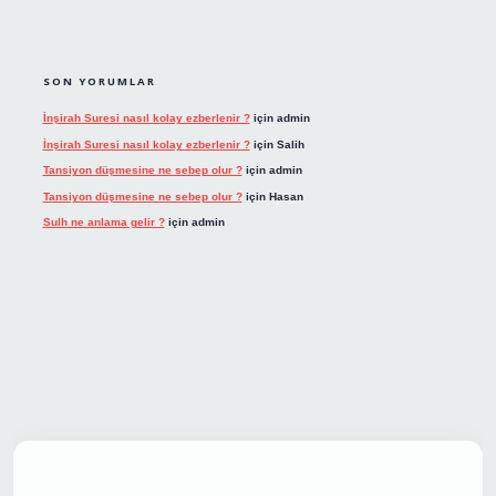
SON YORUMLAR
İnşirah Suresi nasıl kolay ezberlenir ?
için
admin
İnşirah Suresi nasıl kolay ezberlenir ?
için
Salih
Tansiyon düşmesine ne sebep olur ?
için
admin
Tansiyon düşmesine ne sebep olur ?
için
Hasan
Sulh ne anlama gelir ?
için
admin
t giriş