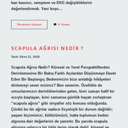
kan basıncı, semptom ve EKG değişikliklerini
değerlendirmek. Yani koşu…
Kadınlara
Devamını okuyun
8 Yorum
efor
testi
nasıl
yapılır
?
SCAPULA AĞRISI NEDIR ?
Tarih: Ekim 21, 2025
Scapula Ağrısı Nedir? Küresel ve Yerel Perspektiflerden
Derinlemesine Bir Bakış Farklı Açılardan Düşünmeye Davet
Eden Bir Başlangıç Bedenimizin bize anlattığı hikâyeleri
dinlemeyi sever misiniz? Ben severim. Özellikle de
omuzlarımızın derinliklerinden gelen, kimi zaman hafif bir
sızıyla başlayan, kimi zamansa günlük hayatı zorlaştıran
“scapula ağrısı” gibi sinyaller söz konusu olduğunda.
Çünkü bu tür ağrılar sadece fizyolojik bir durum değildir;
yaşam biçimimizi, kültürümüzü, hatta toplumun beden
algısına dair değerlerini de yansıtır. Bu yazıda scapula
ağrısına yalnızca bir tıbbi terim olarak değil, küresel ve