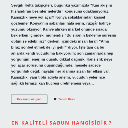
Sevgili Kefta takipçileri, bugünkü yazımızda “Kan akışını
hızlandıran besinler nelerdir” konusuna odaklanıyoruz.
Kansızlık neye yol açar? Konya sokaklarından kişisel
gözlemler Konya’nın sabahları hâlâ serin, rüzgâr hafifçe
yüzümü okşuyor. Kahve alırken market önünde sırada
beklerken içimdeki mühendis “Bu sıranın bekleme süresini
optimize edebiliriz” derken, içimdeki insan tarafı “Ama
biraz sohbet etmek de iyi gelir” diyor. İşte tam da bu
anlarda kendi vücuduma bakıyorum: son zamanlarda hep
yorgunum, enerjim düşük, dikkat dağınık. Kansızlık neye
yol açar sorusunu düşündüğümde, mesele sadece
yorgunluk değil; hayatın her alanına sızan bir etkisi var.
Kansızlık, yani tıbbi adıyla anemi, vücudun yeterince
sağlıklı kırmızı kan hücresi üretmemesi veya…
Kan
Devamını okuyun
Yorum Bırak
akışını
hızlandıran
besinler
nelerdir
?
EN KALITELI SABUN HANGISIDIR ?