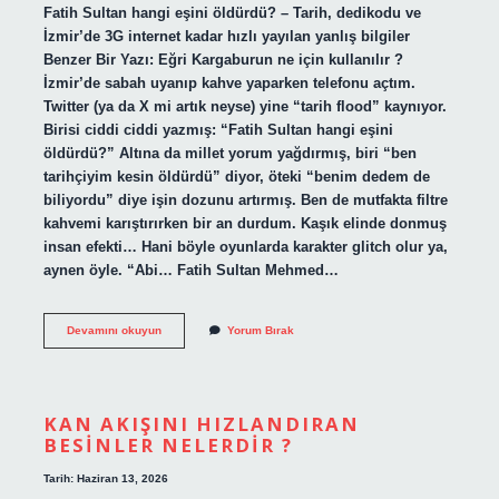
Fatih Sultan hangi eşini öldürdü? – Tarih, dedikodu ve
İzmir’de 3G internet kadar hızlı yayılan yanlış bilgiler
Benzer Bir Yazı: Eğri Kargaburun ne için kullanılır ?
İzmir’de sabah uyanıp kahve yaparken telefonu açtım.
Twitter (ya da X mi artık neyse) yine “tarih flood” kaynıyor.
Birisi ciddi ciddi yazmış: “Fatih Sultan hangi eşini
öldürdü?” Altına da millet yorum yağdırmış, biri “ben
tarihçiyim kesin öldürdü” diyor, öteki “benim dedem de
biliyordu” diye işin dozunu artırmış. Ben de mutfakta filtre
kahvemi karıştırırken bir an durdum. Kaşık elinde donmuş
insan efekti… Hani böyle oyunlarda karakter glitch olur ya,
aynen öyle. “Abi… Fatih Sultan Mehmed…
Fatih
Devamını okuyun
Yorum Bırak
Sultan
hangi
eşini
öldürdü
?
KAN AKIŞINI HIZLANDIRAN
BESINLER NELERDIR ?
Tarih: Haziran 13, 2026