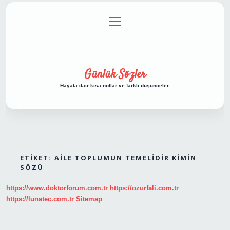
menüyü
Anasayfa
Gizlilik Politikası
Yasal Uyarı
aç
Hakkımızda
Günlük Sözler
Hayata dair kısa notlar ve farklı düşünceler.
ETIKET:
AILE TOPLUMUN TEMELIDIR KIMIN
SÖZÜ
https://www.doktorforum.com.tr
https://ozurfali.com.tr
https://lunatec.com.tr
Sitemap