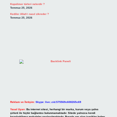
Kopolimer türleri nelerdir ?
Temmuz 25, 2026
Kediler Allah’ı nasıl zikreder ?
Temmuz 25, 2026
Reklam ve İletişim:
Skype: live:.cid.575569c608265c69
Yasal Uyarı:
Bu internet sitesi, herhangi bir marka, kurum veya şahıs
şirketi ile hiçbir bağlantısı bulunmamaktadır. Sitede yalnızca kendi
hazırladığımız makaleler paylaşılmaktadır. Burada yer alan içerikler haber