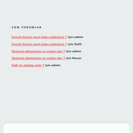
SON YORUMLAR
İnşirah Suresi nasıl kolay ezberlenir ?
için
admin
İnşirah Suresi nasıl kolay ezberlenir ?
için
Salih
Tansiyon düşmesine ne sebep olur ?
için
admin
Tansiyon düşmesine ne sebep olur ?
için
Hasan
Sulh ne anlama gelir ?
için
admin
t giriş