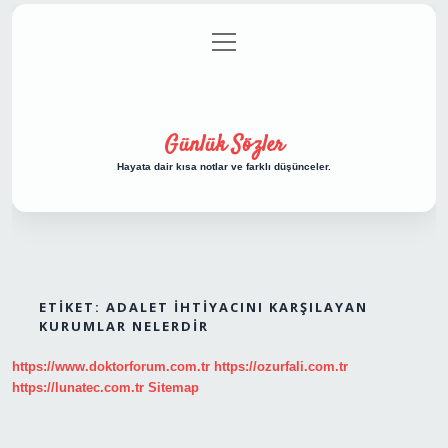
menüyü
Anasayfa
Gizlilik Politikası
Yasal Uyarı
aç
Hakkımızda
Günlük Sözler
Hayata dair kısa notlar ve farklı düşünceler.
ETIKET:
ADALET IHTIYACINI KARŞILAYAN
KURUMLAR NELERDIR
https://www.doktorforum.com.tr
https://ozurfali.com.tr
https://lunatec.com.tr
Sitemap