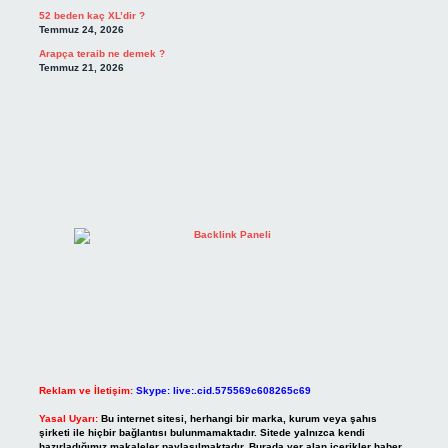
52 beden kaç XL’dir ?
Temmuz 24, 2026
Arapça teraib ne demek ?
Temmuz 21, 2026
Reklam ve İletişim:
Skype: live:.cid.575569c608265c69
Yasal Uyarı:
Bu internet sitesi, herhangi bir marka, kurum veya şahıs
şirketi ile hiçbir bağlantısı bulunmamaktadır. Sitede yalnızca kendi
hazırladığımız makaleler paylaşılmaktadır. Burada yer alan içerikler haber