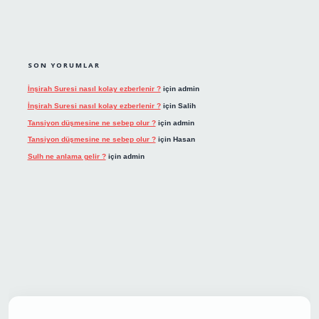
SON YORUMLAR
İnşirah Suresi nasıl kolay ezberlenir ?
için
admin
İnşirah Suresi nasıl kolay ezberlenir ?
için
Salih
Tansiyon düşmesine ne sebep olur ?
için
admin
Tansiyon düşmesine ne sebep olur ?
için
Hasan
Sulh ne anlama gelir ?
için
admin
t giriş