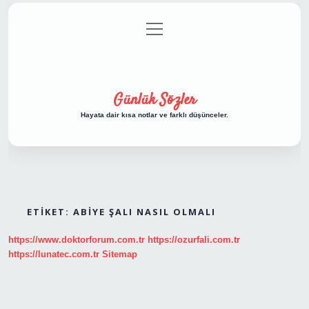
menüyü
Anasayfa
Gizlilik Politikası
Yasal Uyarı
aç
Hakkımızda
Günlük Sözler
Hayata dair kısa notlar ve farklı düşünceler.
ETIKET:
ABIYE ŞALI NASIL OLMALI
https://www.doktorforum.com.tr
https://ozurfali.com.tr
https://lunatec.com.tr
Sitemap