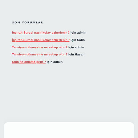
SON YORUMLAR
İnşirah Suresi nasıl kolay ezberlenir ?
için
admin
İnşirah Suresi nasıl kolay ezberlenir ?
için
Salih
Tansiyon düşmesine ne sebep olur ?
için
admin
Tansiyon düşmesine ne sebep olur ?
için
Hasan
Sulh ne anlama gelir ?
için
admin
t giriş