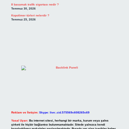
8 basamak trafik sigortası nedir ?
Temmuz 30, 2026
Kopolimer türleri nelerdir ?
Temmuz 25, 2026
Reklam ve İletişim:
Skype: live:.cid.575569c608265c69
Yasal Uyarı:
Bu internet sitesi, herhangi bir marka, kurum veya şahıs
şirketi ile hiçbir bağlantısı bulunmamaktadır. Sitede yalnızca kendi
hazırladığımız makaleler paylaşılmaktadır. Burada yer alan içerikler haber