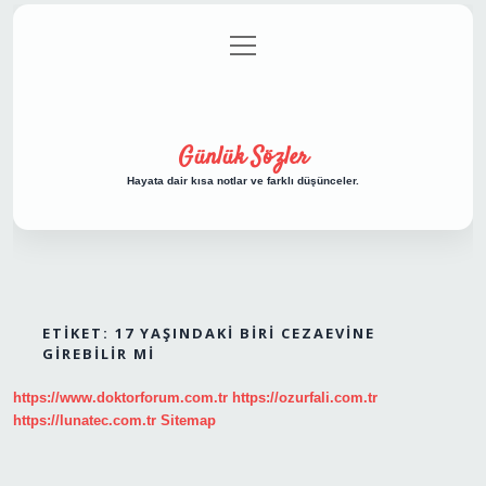
menüyü
Anasayfa
Gizlilik Politikası
Yasal Uyarı
aç
Hakkımızda
Günlük Sözler
Hayata dair kısa notlar ve farklı düşünceler.
ETIKET:
17 YAŞINDAKI BIRI CEZAEVINE
GIREBILIR MI
https://www.doktorforum.com.tr
https://ozurfali.com.tr
https://lunatec.com.tr
Sitemap