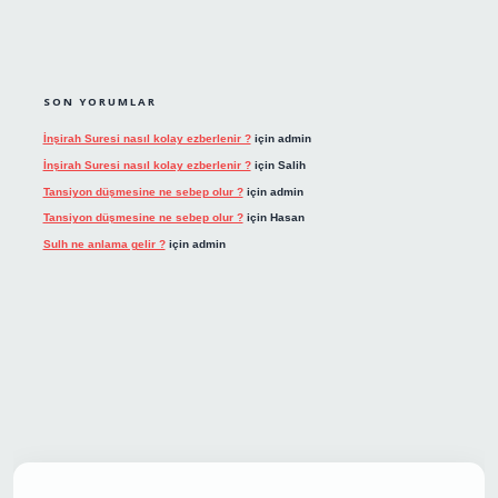
SON YORUMLAR
İnşirah Suresi nasıl kolay ezberlenir ?
için
admin
İnşirah Suresi nasıl kolay ezberlenir ?
için
Salih
Tansiyon düşmesine ne sebep olur ?
için
admin
Tansiyon düşmesine ne sebep olur ?
için
Hasan
Sulh ne anlama gelir ?
için
admin
t giriş