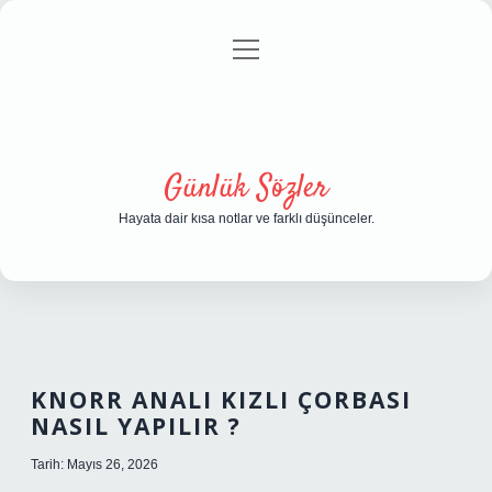
menüyü
Anasayfa
Gizlilik Politikası
Yasal Uyarı
aç
Hakkımızda
Günlük Sözler
Hayata dair kısa notlar ve farklı düşünceler.
KNORR ANALI KIZLI ÇORBASI
NASIL YAPILIR ?
Tarih: Mayıs 26, 2026