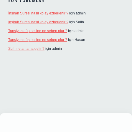
SON YORUMLAR
İnşirah Suresi nasıl kolay ezberlenir ?
için
admin
İnşirah Suresi nasıl kolay ezberlenir ?
için
Salih
Tansiyon düşmesine ne sebep olur ?
için
admin
Tansiyon düşmesine ne sebep olur ?
için
Hasan
Sulh ne anlama gelir ?
için
admin
giriş