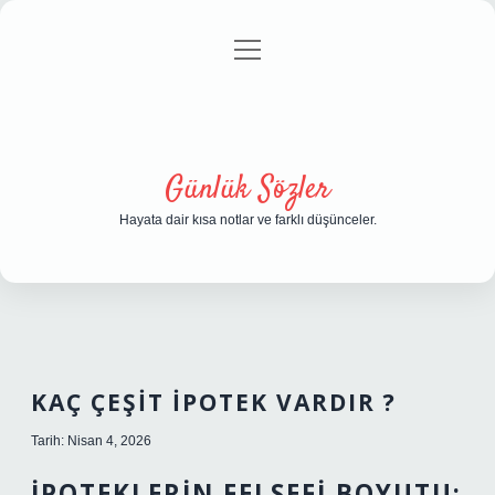
menüyü
Anasayfa
Gizlilik Politikası
Yasal Uyarı
aç
Hakkımızda
Günlük Sözler
Hayata dair kısa notlar ve farklı düşünceler.
KAÇ ÇEŞIT IPOTEK VARDIR ?
Tarih: Nisan 4, 2026
İPOTEKLERIN FELSEFI BOYUTU: