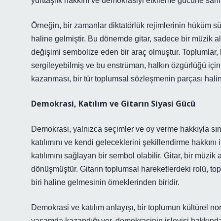
yurttaşlık hakkını ve demokrasiyi etkileme gücüne sahip
Örneğin, bir zamanlar diktatörlük rejimlerinin hüküm s
haline gelmiştir. Bu dönemde gitar, sadece bir müzik al
değişimi sembolize eden bir araç olmuştur. Toplumlar, ba
sergileyebilmiş ve bu enstrüman, halkın özgürlüğü için
kazanması, bir tür toplumsal sözleşmenin parçası haline
Demokrasi, Katılım ve Gitarın Siyasi Gücü
Demokrasi, yalnızca seçimler ve oy verme hakkıyla sınır
katılımını ve kendi geleceklerini şekillendirme hakkını
katılımını sağlayan bir sembol olabilir. Gitar, bir müzik
dönüşmüştür. Gitarın toplumsal hareketlerdeki rolü, t
biri haline gelmesinin örneklerinden biridir.
Demokrasi ve katılım anlayışı, bir toplumun kültürel nor
yaşamda kazandığı yer, demokrasinin işleyişi hakkında d