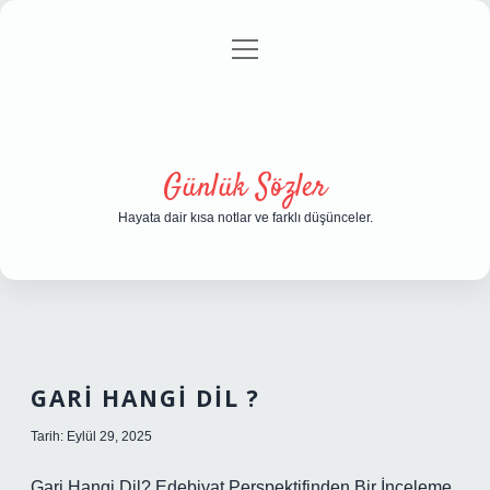
menüyü
Anasayfa
Gizlilik Politikası
Yasal Uyarı
aç
Hakkımızda
Günlük Sözler
Hayata dair kısa notlar ve farklı düşünceler.
GARI HANGI DIL ?
Tarih: Eylül 29, 2025
Gari Hangi Dil? Edebiyat Perspektifinden Bir İnceleme