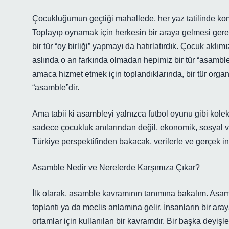
Çocukluğumun geçtiği mahallede, her yaz tatilinde komş
Toplayıp oynamak için herkesin bir araya gelmesi ger
bir tür “oy birliği” yapmayı da hatırlatırdık. Çocuk ak
aslında o an farkında olmadan hepimiz bir tür “asamble”
amaca hizmet etmek için toplandıklarında, bir tür orga
“asamble”dir.
Ama tabii ki asambleyi yalnızca futbol oyunu gibi kole
sadece çocukluk anılarından değil, ekonomik, sosyal
Türkiye perspektifinden bakacak, verilerle ve gerçek in
Asamble Nedir ve Nerelerde Karşımıza Çıkar?
İlk olarak, asamble kavramının tanımına bakalım. Asamb
toplantı ya da meclis anlamına gelir. İnsanların bir araya
ortamlar için kullanılan bir kavramdır. Bir başka deyişle