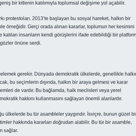
iş bir kitlenin katılımıyla toplumsal değişime yol açabilir.
ı protestoları. 2013’te başlayan bu sosyal hareket, halkın bir
ble örneğidir. Gerçi orada alınan kararlar, toplumun her kesimini
katılan insanların kendi görüşlerini ifade edebildiği bir platfor
gözler önüne serdi.
incelemek gerekir. Dünyada demokratik ülkelerde, genellikle halkı
ncak, bu seçimlerin dışında, halkın bir araya gelmesi ve karar
leri de vardır. Bu bağlamda, halk meclisleri veya yerel
emokratik hakkını kullanmasını sağlayan önemli alanlardır.
 ülkelerde bu tür asambleler yaygındır. İsviçre, bunun güzel bi
etimler hakkında kararları doğrudan alabilir. Bu tür bir asamble,
m sağlar.