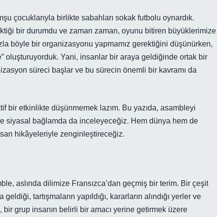
u çocuklarıyla birlikte sabahları sokak futbolu oynardık.
ektiği bir durumdu ve zaman zaman, oyunu bitiren büyüklerimize
lımızla böyle bir organizasyonu yapmamız gerektiğini düşünürken,
 oluşturuyorduk. Yani, insanlar bir araya geldiğinde ortak bir
nizasyon süreci başlar ve bu sürecin önemli bir kavramı da
ktif bir etkinlikte düşünmemek lazım. Bu yazıda, asambleyi
 ve siyasal bağlamda da inceleyeceğiz. Hem dünya hem de
san hikâyeleriyle zenginleştireceğiz.
le, aslında dilimize Fransızca’dan geçmiş bir terim. Bir çeşit
 geldiği, tartışmaların yapıldığı, kararların alındığı yerler ve
, bir grup insanın belirli bir amacı yerine getirmek üzere