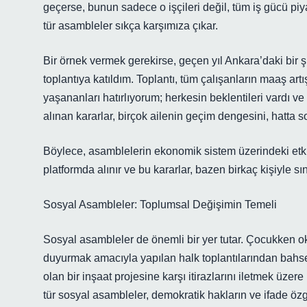
geçerse, bunun sadece o işçileri değil, tüm iş gücü piy
tür asambleler sıkça karşımıza çıkar.
Bir örnek vermek gerekirse, geçen yıl Ankara’daki bir ş
toplantıya katıldım. Toplantı, tüm çalışanların maaş art
yaşananları hatırlıyorum; herkesin beklentileri vardı ve
alınan kararlar, birçok ailenin geçim dengesini, hatta s
Böylece, asamblelerin ekonomik sistem üzerindeki etki
platformda alınır ve bu kararlar, bazen birkaç kişiyle sı
Sosyal Asambleler: Toplumsal Değişimin Temeli
Sosyal asambleler de önemli bir yer tutar. Çocukken ok
duyurmak amacıyla yapılan halk toplantılarından bahsed
olan bir inşaat projesine karşı itirazlarını iletmek üze
tür sosyal asambleler, demokratik hakların ve ifade özg