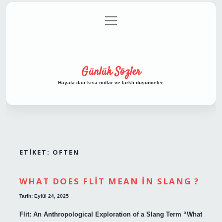
menüyü
Anasayfa
Gizlilik Politikası
Yasal Uyarı
aç
Hakkımızda
Günlük Sözler
Hayata dair kısa notlar ve farklı düşünceler.
ETIKET:
OFTEN
WHAT DOES FLIT MEAN IN SLANG ?
Tarih: Eylül 24, 2025
Flit: An Anthropological Exploration of a Slang Term “What