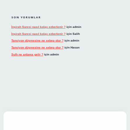
SON YORUMLAR
İnşirah Suresi nasıl kolay ezberlenir ?
için
admin
İnşirah Suresi nasıl kolay ezberlenir ?
için
Salih
Tansiyon düşmesine ne sebep olur ?
için
admin
Tansiyon düşmesine ne sebep olur ?
için
Hasan
Sulh ne anlama gelir ?
için
admin
 giriş