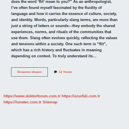
does the word ‘flit’ mean to you?” As an anthropologist,
I’ve often found myself fascinated by the fluidity of
language and how it carries the essence of culture, society,
and identity. Words, particularly slang terms, are more than
just a string of letters or sounds—they embody the shared
experiences, norms, and rituals of the communities that
use them. Slang often evolves quickly, reflecting the values
and tensions within a society. One such term is “flit”,
which has a rich history and fluctuates in meaning
depending on context. To truly understand its…
What
Devamını okuyun
12 Yorum
does
flit
mean
in
slang
https://www.doktorforum.com.tr
https://ozurfali.com.tr
?
https://lunatec.com.tr
Sitemap