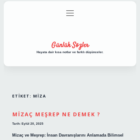
menüyü
Anasayfa
Gizlilik Politikası
Yasal Uyarı
aç
Hakkımızda
Günlük Sözler
Hayata dair kısa notlar ve farklı düşünceler.
ETIKET:
MIZA
MIZAÇ MEŞREP NE DEMEK ?
Tarih: Eylül 20, 2025
Mizaç ve Meşrep: İnsan Davranışlarını Anlamada Bilimsel