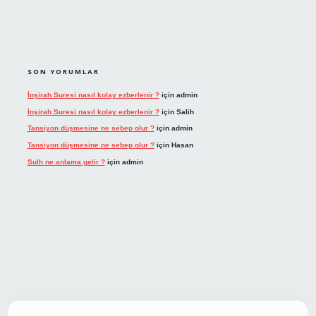
SON YORUMLAR
İnşirah Suresi nasıl kolay ezberlenir ?
için
admin
İnşirah Suresi nasıl kolay ezberlenir ?
için
Salih
Tansiyon düşmesine ne sebep olur ?
için
admin
Tansiyon düşmesine ne sebep olur ?
için
Hasan
Sulh ne anlama gelir ?
için
admin
 giriş