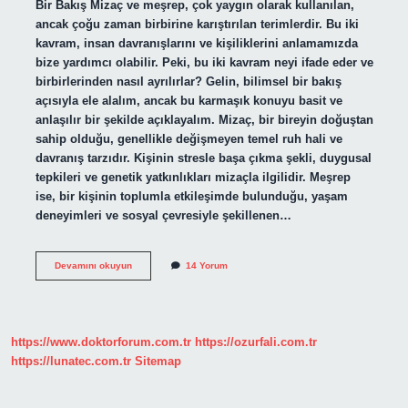
Bir Bakış Mizaç ve meşrep, çok yaygın olarak kullanılan,
ancak çoğu zaman birbirine karıştırılan terimlerdir. Bu iki
kavram, insan davranışlarını ve kişiliklerini anlamamızda
bize yardımcı olabilir. Peki, bu iki kavram neyi ifade eder ve
birbirlerinden nasıl ayrılırlar? Gelin, bilimsel bir bakış
açısıyla ele alalım, ancak bu karmaşık konuyu basit ve
anlaşılır bir şekilde açıklayalım. Mizaç, bir bireyin doğuştan
sahip olduğu, genellikle değişmeyen temel ruh hali ve
davranış tarzıdır. Kişinin stresle başa çıkma şekli, duygusal
tepkileri ve genetik yatkınlıkları mizaçla ilgilidir. Meşrep
ise, bir kişinin toplumla etkileşimde bulunduğu, yaşam
deneyimleri ve sosyal çevresiyle şekillenen…
Mizaç
Devamını okuyun
14 Yorum
meşrep
ne
demek
?
https://www.doktorforum.com.tr
https://ozurfali.com.tr
https://lunatec.com.tr
Sitemap