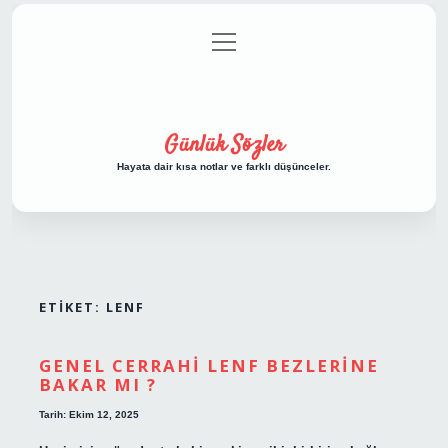
menüyü
Anasayfa
Gizlilik Politikası
Yasal Uyarı
aç
Hakkımızda
Günlük Sözler
Hayata dair kısa notlar ve farklı düşünceler.
ETIKET:
LENF
GENEL CERRAHI LENF BEZLERINE
BAKAR MI ?
Tarih: Ekim 12, 2025