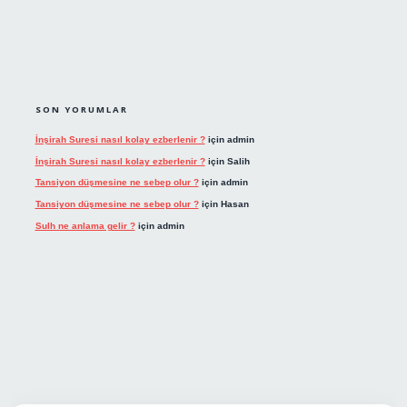
SON YORUMLAR
İnşirah Suresi nasıl kolay ezberlenir ?
için
admin
İnşirah Suresi nasıl kolay ezberlenir ?
için
Salih
Tansiyon düşmesine ne sebep olur ?
için
admin
Tansiyon düşmesine ne sebep olur ?
için
Hasan
Sulh ne anlama gelir ?
için
admin
giriş