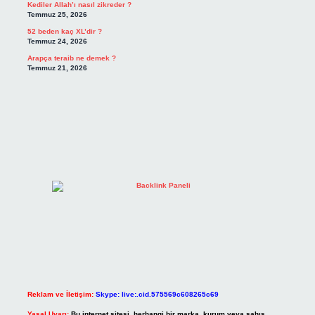
Kediler Allah’ı nasıl zikreder ?
Temmuz 25, 2026
52 beden kaç XL’dir ?
Temmuz 24, 2026
Arapça teraib ne demek ?
Temmuz 21, 2026
Reklam ve İletişim:
Skype: live:.cid.575569c608265c69
Yasal Uyarı:
Bu internet sitesi, herhangi bir marka, kurum veya şahıs