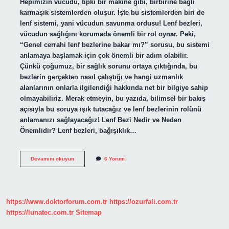
Hepimizin vücudu, tıpkı bir makine gibi, birbirine bağlı
karmaşık sistemlerden oluşur. İşte bu sistemlerden biri de
lenf sistemi, yani vücudun savunma ordusu! Lenf bezleri,
vücudun sağlığını korumada önemli bir rol oynar. Peki,
“Genel cerrahi lenf bezlerine bakar mı?” sorusu, bu sistemi
anlamaya başlamak için çok önemli bir adım olabilir.
Çünkü çoğumuz, bir sağlık sorunu ortaya çıktığında, bu
bezlerin gerçekten nasıl çalıştığı ve hangi uzmanlık
alanlarının onlarla ilgilendiği hakkında net bir bilgiye sahip
olmayabiliriz. Merak etmeyin, bu yazıda, bilimsel bir bakış
açısıyla bu soruya ışık tutacağız ve lenf bezlerinin rolünü
anlamanızı sağlayacağız! Lenf Bezi Nedir ve Neden
Önemlidir? Lenf bezleri, bağışıklık…
Genel
Devamını okuyun
6 Yorum
cerrahi
lenf
bezlerine
bakar
mı
https://www.doktorforum.com.tr
https://ozurfali.com.tr
?
https://lunatec.com.tr
Sitemap