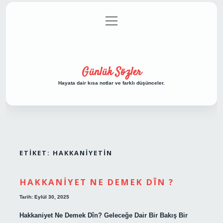
menüyü
Anasayfa
Gizlilik Politikası
Yasal Uyarı
aç
Hakkımızda
Günlük Sözler
Hayata dair kısa notlar ve farklı düşünceler.
ETIKET:
HAKKANIYETIN
HAKKANIYET NE DEMEK DÎN ?
Tarih: Eylül 30, 2025
Hakkaniyet Ne Demek Dîn? Geleceğe Dair Bir Bakış Bir