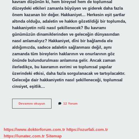
kavram düşünün ki, hem bireysel hem de toplumsal
düzeydeki etkileri zamanla büyüyen ve giderek daha fazla
önem kazanan bir değer. Hakkaniyet… Herkesin eşit şartlar
altında olduğu, adaletin ve hakkın gözetildiği bir toplumda,
hakkaniyetin rolü nasıl şekillenecek? Bu kavramı
günümüzün dinamiklerinden ve geleceğin dünyasından
nasıl anlamalıyız? Hakkaniyet, dîni bir bağlamda ele
aldığımızda, sadece adaletin sağlanması değil, aynı
zamanda tüm bireylerin haklarının ve onurlarının göz
önünde bulundurulması anlamına gelir. Ancak zaman
ilerledikçe, bu kavramın evrimi ve toplumsal yapılar
üzerindeki etkisi, daha fazla sorgulanacak ve tartışılacaktır.
Geleceğe dair hakkaniyetin nasıl şekilleneceği, toplumsal
cinsiyet, eşitlik…
Hakkaniyet
Devamını okuyun
12 Yorum
ne
demek
dîn
?
https://www.doktorforum.com.tr
https://ozurfali.com.tr
https://lunatec.com.tr
Sitemap