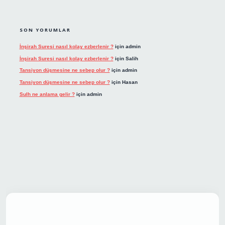
SON YORUMLAR
İnşirah Suresi nasıl kolay ezberlenir ?
için
admin
İnşirah Suresi nasıl kolay ezberlenir ?
için
Salih
Tansiyon düşmesine ne sebep olur ?
için
admin
Tansiyon düşmesine ne sebep olur ?
için
Hasan
Sulh ne anlama gelir ?
için
admin
giriş