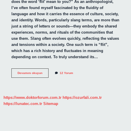
does the word ‘flit’ mean to you?” As an anthropologist,
I’ve often found myself fascinated by the fluidity of
language and how it carries the essence of culture, society,
and identity. Words, particularly slang terms, are more than
just a string of letters or sounds—they embody the shared
experiences, norms, and rituals of the communities that
use them. Slang often evolves quickly, reflecting the values
and tensions within a society. One such term is “flit”,
which has a rich history and fluctuates in meaning
depending on context. To truly understand its…
What
Devamını okuyun
12 Yorum
does
flit
mean
in
slang
https://www.doktorforum.com.tr
https://ozurfali.com.tr
?
https://lunatec.com.tr
Sitemap