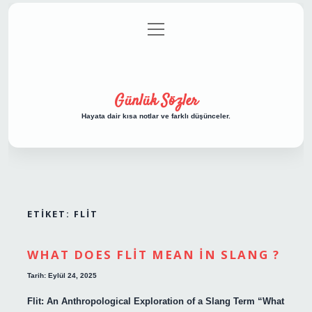
menüyü
Anasayfa
Gizlilik Politikası
Yasal Uyarı
aç
Hakkımızda
Günlük Sözler
Hayata dair kısa notlar ve farklı düşünceler.
ETIKET:
FLIT
WHAT DOES FLIT MEAN IN SLANG ?
Tarih: Eylül 24, 2025
Flit: An Anthropological Exploration of a Slang Term “What