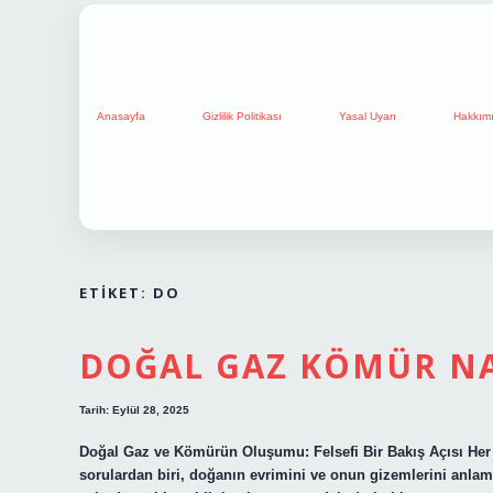
Anasayfa
Gizlilik Politikası
Yasal Uyarı
Hakkım
ETIKET:
DO
DOĞAL GAZ KÖMÜR NA
Tarih: Eylül 28, 2025
Doğal Gaz ve Kömürün Oluşumu: Felsefi Bir Bakış Açısı Her şe
sorulardan biri, doğanın evrimini ve onun gizemlerini anla