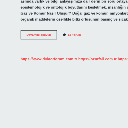
aslında varlık ve bilgi anlayışımıza dair derin bir soru ortaya
epistemolojik ve ontolojik boyutlarını keşfetmek, insanlığın d
Gaz ve Kömür Nasıl Oluşur? Doğal gaz ve kömür, milyonlarca 
organik maddelerin özellikle bitki örtüsünün basınç ve sıcak
Doğal
Devamını okuyun
12 Yorum
gaz
kömür
nasıl
oluşur
?
https://www.doktorforum.com.tr
https://ozurfali.com.tr
https: