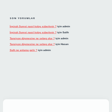
SON YORUMLAR
İnşirah Suresi nasıl kolay ezberlenir ?
için
admin
İnşirah Suresi nasıl kolay ezberlenir ?
için
Salih
Tansiyon düşmesine ne sebep olur ?
için
admin
Tansiyon düşmesine ne sebep olur ?
için
Hasan
Sulh ne anlama gelir ?
için
admin
onbet giriş