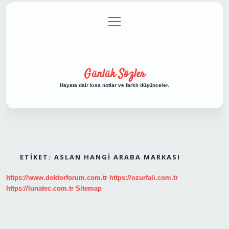
menüyü
Anasayfa
Gizlilik Politikası
Yasal Uyarı
aç
Hakkımızda
Günlük Sözler
Hayata dair kısa notlar ve farklı düşünceler.
ETIKET:
ASLAN HANGI ARABA MARKASI
https://www.doktorforum.com.tr
https://ozurfali.com.tr
https://lunatec.com.tr
Sitemap