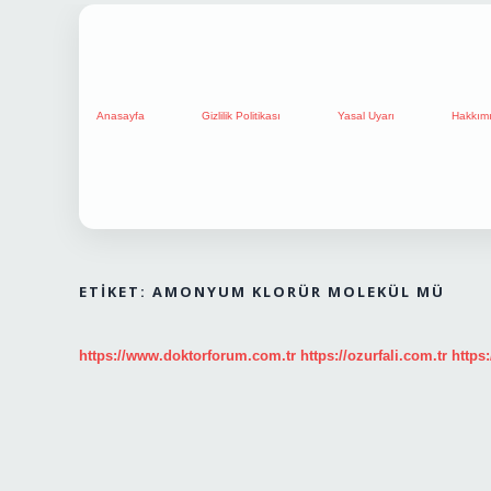
Anasayfa
Gizlilik Politikası
Yasal Uyarı
Hakkım
ETIKET:
AMONYUM KLORÜR MOLEKÜL MÜ
https://www.doktorforum.com.tr
https://ozurfali.com.tr
https: