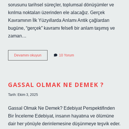
sorusunu tarihsel süreçler, toplumsal dönüşümler ve
kırılma noktaları üzerinden ele alacağız. Gerçek
Kavramının İlk Yüzyıllarda Anlamı Antik çağlardan
bugüne, “gerçek” kavramı felsefi bir anlam taşımış ve
zaman…
Gerçek
Devamını okuyun
10 Yorum
yerine
ne
kullanılır
?
GASSAL OLMAK NE DEMEK ?
Tarih: Ekim 3, 2025
Gassal Olmak Ne Demek? Edebiyat Perspektifinden
Bir İnceleme Edebiyat, insanın hayatına ve ölümüne
dair her yönüyle derinlemesine düşünmeye teşvik eder.