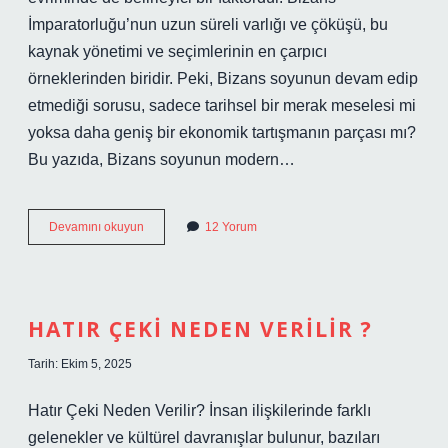
İmparatorluğu’nun uzun süreli varlığı ve çöküşü, bu
kaynak yönetimi ve seçimlerinin en çarpıcı
örneklerinden biridir. Peki, Bizans soyunun devam edip
etmediği sorusu, sadece tarihsel bir merak meselesi mi
yoksa daha geniş bir ekonomik tartışmanın parçası mı?
Bu yazıda, Bizans soyunun modern…
Bizans
Devamını okuyun
12 Yorum
soyu
devam
ediyor
mu
?
HATIR ÇEKI NEDEN VERILIR ?
Tarih: Ekim 5, 2025
Hatır Çeki Neden Verilir? İnsan ilişkilerinde farklı
gelenekler ve kültürel davranışlar bulunur, bazıları