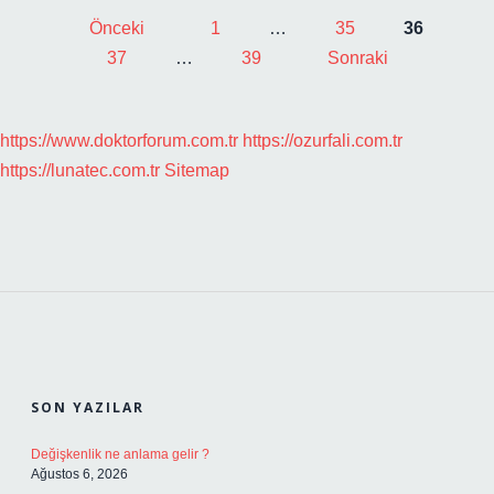
YAZI
Önceki
1
…
35
36
SAYFALAMASI
37
…
39
Sonraki
https://www.doktorforum.com.tr
https://ozurfali.com.tr
https://lunatec.com.tr
Sitemap
SIDEBAR
SON YAZILAR
Değişkenlik ne anlama gelir ?
Ağustos 6, 2026