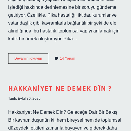
işlediği hakkında derinlemesine bir soruyu gündeme
getiriyor. Özellikle, Pika hastalığı, iktidar, kurumlar ve
vatandaşlık gibi kavramlarla bağlantılı bir şekilde ele
alındığında, bu hastalık, toplumsal yapıyı anlamak için
kritik bir örnek oluşturuyor. Pika…
Ineklerde
Devamını okuyun
14 Yorum
Pika
hastalığı
nedir
?
HAKKANIYET NE DEMEK DÎN ?
Tarih: Eylül 30, 2025
Hakkaniyet Ne Demek Dîn? Geleceğe Dair Bir Bakış
Bir kavram düşünün ki, hem bireysel hem de toplumsal
düzeydeki etkileri zamanla büyüyen ve giderek daha