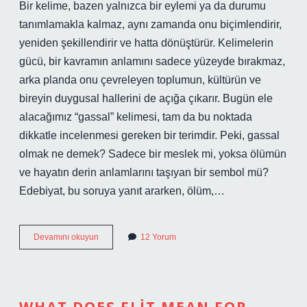
Bir kelime, bazen yalnızca bir eylemi ya da durumu
tanımlamakla kalmaz, aynı zamanda onu biçimlendirir,
yeniden şekillendirir ve hatta dönüştürür. Kelimelerin
gücü, bir kavramın anlamını sadece yüzeyde bırakmaz,
arka planda onu çevreleyen toplumun, kültürün ve
bireyin duygusal hallerini de açığa çıkarır. Bugün ele
alacağımız “gassal” kelimesi, tam da bu noktada
dikkatle incelenmesi gereken bir terimdir. Peki, gassal
olmak ne demek? Sadece bir meslek mi, yoksa ölümün
ve hayatın derin anlamlarını taşıyan bir sembol mü?
Edebiyat, bu soruya yanıt ararken, ölüm,…
Gassal
Devamını okuyun
12 Yorum
olmak
ne
demek
?