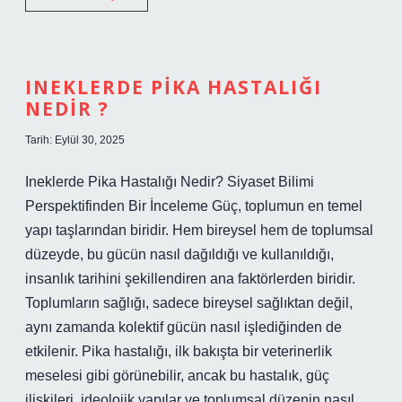
does
flit
mean
for
kids
INEKLERDE PIKA HASTALIĞI
?
NEDIR ?
Tarih: Eylül 30, 2025
Ineklerde Pika Hastalığı Nedir? Siyaset Bilimi
Perspektifinden Bir İnceleme Güç, toplumun en temel
yapı taşlarından biridir. Hem bireysel hem de toplumsal
düzeyde, bu gücün nasıl dağıldığı ve kullanıldığı,
insanlık tarihini şekillendiren ana faktörlerden biridir.
Toplumların sağlığı, sadece bireysel sağlıktan değil,
aynı zamanda kolektif gücün nasıl işlediğinden de
etkilenir. Pika hastalığı, ilk bakışta bir veterinerlik
meselesi gibi görünebilir, ancak bu hastalık, güç
ilişkileri, ideolojik yapılar ve toplumsal düzenin nasıl