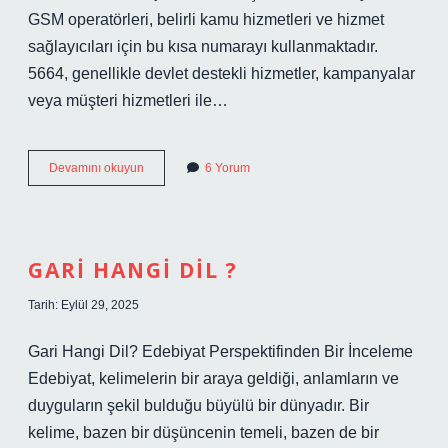
GSM operatörleri, belirli kamu hizmetleri ve hizmet
sağlayıcıları için bu kısa numarayı kullanmaktadır.
5664, genellikle devlet destekli hizmetler, kampanyalar
veya müşteri hizmetleri ile…
5664
Devamını okuyun
6 Yorum
e
mesaj
nasil
atilir
?
GARI HANGI DIL ?
Tarih: Eylül 29, 2025
Gari Hangi Dil? Edebiyat Perspektifinden Bir İnceleme
Edebiyat, kelimelerin bir araya geldiği, anlamların ve
duyguların şekil bulduğu büyülü bir dünyadır. Bir
kelime, bazen bir düşüncenin temeli, bazen de bir