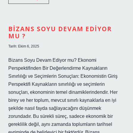
krem
ne
işe
yarar
?
BIZANS SOYU DEVAM EDIYOR
MU ?
Tarih: Ekim 6, 2025
Bizans Soyu Devam Ediyor mu? Ekonomi
Perspektifinden Bir Değerlendirme Kaynakların
Sınırlılığı ve Seçimlerin Sonuçları: Ekonomistin Giriş
Perspektifi Kaynakların sınırlılığı ve seçimlerin
sonuçları, ekonominin temel dinamiklerindendir. Her
birey ve her toplum, mevcut sınırlı kaynaklarla en iyi
şekilde nasıl fayda sağlayacağını düşünmek
zorundadır. Bu sürekli süreç, sadece ekonomik bir
gereklilik değil, aynı zamanda toplumların tarihsel
evriminde de belirleyici bir faktördür. Bizans