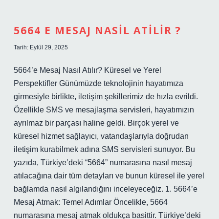
dîn
?
5664 E MESAJ NASIL ATILIR ?
Tarih: Eylül 29, 2025
5664’e Mesaj Nasıl Atılır? Küresel ve Yerel
Perspektifler Günümüzde teknolojinin hayatımıza
girmesiyle birlikte, iletişim şekillerimiz de hızla evrildi.
Özellikle SMS ve mesajlaşma servisleri, hayatımızın
ayrılmaz bir parçası haline geldi. Birçok yerel ve
küresel hizmet sağlayıcı, vatandaşlarıyla doğrudan
iletişim kurabilmek adına SMS servisleri sunuyor. Bu
yazıda, Türkiye’deki “5664” numarasına nasıl mesaj
atılacağına dair tüm detayları ve bunun küresel ile yerel
bağlamda nasıl algılandığını inceleyeceğiz. 1. 5664’e
Mesaj Atmak: Temel Adımlar Öncelikle, 5664
numarasına mesaj atmak oldukça basittir. Türkiye’deki