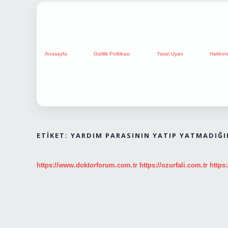
Anasayfa
Gizlilik Politikası
Yasal Uyarı
Hakkım
ETIKET:
YARDIM PARASININ YATIP YATMADIĞI
https://www.doktorforum.com.tr
https://ozurfali.com.tr
https: